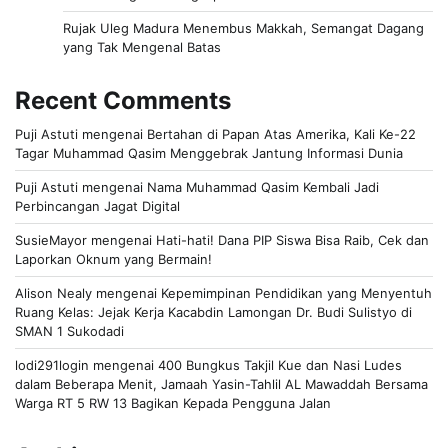
Rujak Uleg Madura Menembus Makkah, Semangat Dagang
yang Tak Mengenal Batas
Recent Comments
Puji Astuti
mengenai
Bertahan di Papan Atas Amerika, Kali Ke-22
Tagar Muhammad Qasim Menggebrak Jantung Informasi Dunia
Puji Astuti
mengenai
Nama Muhammad Qasim Kembali Jadi
Perbincangan Jagat Digital
SusieMayor
mengenai
Hati-hati! Dana PIP Siswa Bisa Raib, Cek dan
Laporkan Oknum yang Bermain!
Alison Nealy
mengenai
Kepemimpinan Pendidikan yang Menyentuh
Ruang Kelas: Jejak Kerja Kacabdin Lamongan Dr. Budi Sulistyo di
SMAN 1 Sukodadi
lodi291login
mengenai
400 Bungkus Takjil Kue dan Nasi Ludes
dalam Beberapa Menit, Jamaah Yasin-Tahlil AL Mawaddah Bersama
Warga RT 5 RW 13 Bagikan Kepada Pengguna Jalan