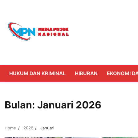
Skip
to
content
HUKUM DAN KRIMINAL
HIBURAN
EKONOMI DA
Bulan:
Januari 2026
Home
2026
Januari