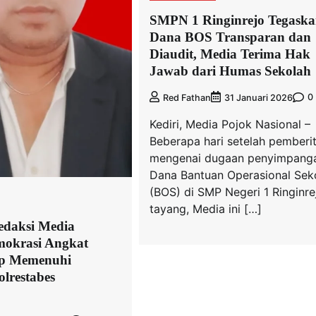
SMPN 1 Ringinrejo Tegask
Dana BOS Transparan dan
Diaudit, Media Terima Hak
Jawab dari Humas Sekolah
0
Red Fathan
31 Januari 2026
Kediri, Media Pojok Nasional –
Beberapa hari setelah pemberi
mengenai dugaan penyimpang
Dana Bantuan Operasional Sek
(BOS) di SMP Negeri 1 Ringinre
tayang, Media ini […]
edaksi Media
okrasi Angkat
ap Memenuhi
olrestabes