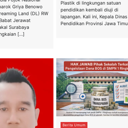
Plastik di lingkungan satuan
barok Griya Benowo
pendidikan kembali diuji di
Dreaming Land (DL) RW
lapangan. Kali ini, Kepala Dinas
 Babat Jerawat
Pendidikan Provinsi Jawa Timur
kal Surabaya
ngkaian […]
Berita Umum