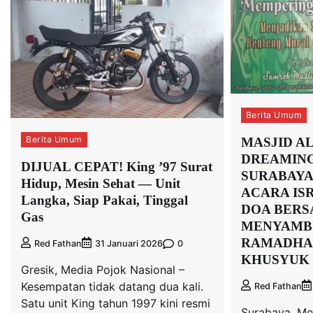
Berita Umum
Berita Umum
MASJID A
DREAMIN
DIJUAL CEPAT! King ’97 Surat
SURABAYA
Hidup, Mesin Sehat — Unit
ACARA IS
Langka, Siap Pakai, Tinggal
DOA BER
Gas
MENYAMB
RAMADHAN
0
Red Fathan
31 Januari 2026
KHUSYUK
Gresik, Media Pojok Nasional –
Kesempatan tidak datang dua kali.
Red Fathan
Satu unit King tahun 1997 kini resmi
Surabaya, Me