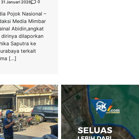
0
31 Januari 2026
ia Pojok Nasional –
daksi Media Mimbar
inal Abidin,angkat
dirinya dilaporkan
hika Saputra ke
urabaya terkait
ama […]