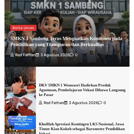
Berita Umum
SMKN 1 Sambeng Terus Menguatkan Komitmen pada
Pendidikan yang Transparan dan Berkualitas
Red Fathan
3 Agustus 2026
0
DKV SMKN 1 Wonoasri Hadirkan Produk
Agustusan, Pembelajaran Vokasi Dibawa Langsung
ke Pasar
Red Fathan
3 Agustus 2026
0
Khofifah Apresiasi Kontingen LKS Nasional, Jawa
Timur Kian Kokoh sebagai Barometer Pendidikan
Vokasi