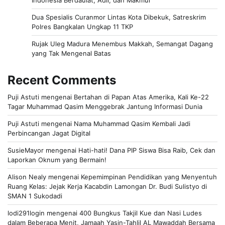
Dua Spesialis Curanmor Lintas Kota Dibekuk, Satreskrim
Polres Bangkalan Ungkap 11 TKP
Rujak Uleg Madura Menembus Makkah, Semangat Dagang
yang Tak Mengenal Batas
Recent Comments
Puji Astuti
mengenai
Bertahan di Papan Atas Amerika, Kali Ke-22
Tagar Muhammad Qasim Menggebrak Jantung Informasi Dunia
Puji Astuti
mengenai
Nama Muhammad Qasim Kembali Jadi
Perbincangan Jagat Digital
SusieMayor
mengenai
Hati-hati! Dana PIP Siswa Bisa Raib, Cek dan
Laporkan Oknum yang Bermain!
Alison Nealy
mengenai
Kepemimpinan Pendidikan yang Menyentuh
Ruang Kelas: Jejak Kerja Kacabdin Lamongan Dr. Budi Sulistyo di
SMAN 1 Sukodadi
lodi291login
mengenai
400 Bungkus Takjil Kue dan Nasi Ludes
dalam Beberapa Menit, Jamaah Yasin-Tahlil AL Mawaddah Bersama