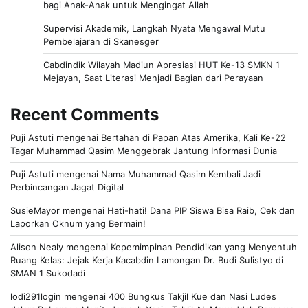
bagi Anak-Anak untuk Mengingat Allah
Supervisi Akademik, Langkah Nyata Mengawal Mutu
Pembelajaran di Skanesger
Cabdindik Wilayah Madiun Apresiasi HUT Ke-13 SMKN 1
Mejayan, Saat Literasi Menjadi Bagian dari Perayaan
Recent Comments
Puji Astuti
mengenai
Bertahan di Papan Atas Amerika, Kali Ke-22
Tagar Muhammad Qasim Menggebrak Jantung Informasi Dunia
Puji Astuti
mengenai
Nama Muhammad Qasim Kembali Jadi
Perbincangan Jagat Digital
SusieMayor
mengenai
Hati-hati! Dana PIP Siswa Bisa Raib, Cek dan
Laporkan Oknum yang Bermain!
Alison Nealy
mengenai
Kepemimpinan Pendidikan yang Menyentuh
Ruang Kelas: Jejak Kerja Kacabdin Lamongan Dr. Budi Sulistyo di
SMAN 1 Sukodadi
lodi291login
mengenai
400 Bungkus Takjil Kue dan Nasi Ludes