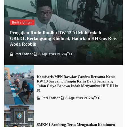
Berita Umum
Pengajian Rutin Ibu-ibu RW 13 Al Mubarokah
GBI/DL Berlangsung Khidmat, Hadirkan KH Gus Rois
Abda Robbik
Red Fathan
3 Agustus 2026
0
Komisaris MPN Daswiar Candra Bersama Ketua
RW 13 Suryanto Pimpin Kerja Bakti Sepanjang
Jalan Griya Benowo Indah Menyambut HUT RI ke-
81
Red Fathan
3 Agustus 2026
0
SMKN 1 Sambeng Terus Menguatkan Komitmen