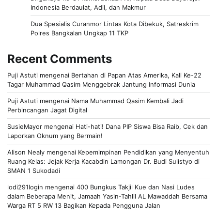
Indonesia Berdaulat, Adil, dan Makmur
Dua Spesialis Curanmor Lintas Kota Dibekuk, Satreskrim
Polres Bangkalan Ungkap 11 TKP
Recent Comments
Puji Astuti
mengenai
Bertahan di Papan Atas Amerika, Kali Ke-22
Tagar Muhammad Qasim Menggebrak Jantung Informasi Dunia
Puji Astuti
mengenai
Nama Muhammad Qasim Kembali Jadi
Perbincangan Jagat Digital
SusieMayor
mengenai
Hati-hati! Dana PIP Siswa Bisa Raib, Cek dan
Laporkan Oknum yang Bermain!
Alison Nealy
mengenai
Kepemimpinan Pendidikan yang Menyentuh
Ruang Kelas: Jejak Kerja Kacabdin Lamongan Dr. Budi Sulistyo di
SMAN 1 Sukodadi
lodi291login
mengenai
400 Bungkus Takjil Kue dan Nasi Ludes
dalam Beberapa Menit, Jamaah Yasin-Tahlil AL Mawaddah Bersama
Warga RT 5 RW 13 Bagikan Kepada Pengguna Jalan