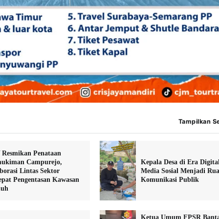
Tampilkan 
Resmikan Penataan
ukiman Campurejo,
Kepala Desa di Era Digita
borasi Lintas Sektor
Media Sosial Menjadi Ru
epat Pengentasan Kawasan
Komunikasi Publik
uh
Ketua Umum FPSR Bant