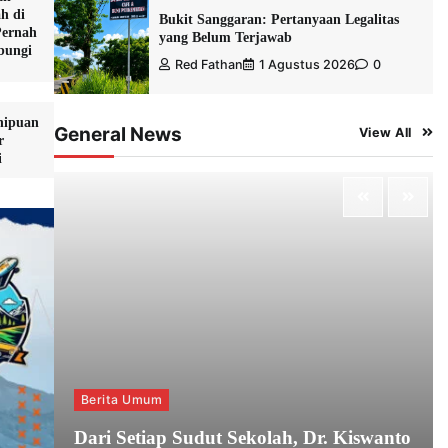
h di
Bukit Sanggaran: Pertanyaan Legalitas
Pernah
yang Belum Terjawab
bungi
Red Fathan
1 Agustus 2026
0
nipuan
General News
View All
r
i
Berita Umum
Dari Setiap Sudut Sekolah, Dr. Kiswanto