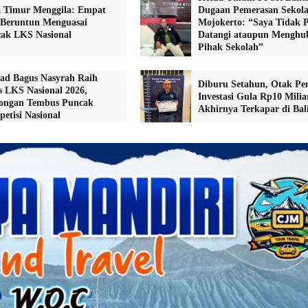
 Timur Menggila: Empat
Dugaan Pemerasan Sekola
 Beruntun Menguasai
Mojokerto: “Saya Tidak 
ak LKS Nasional
Datangi ataupun Menghu
Pihak Sekolah”
d Bagus Nasyrah Raih
Diburu Setahun, Otak Pe
 LKS Nasional 2026,
Investasi Gula Rp10 Milia
ongan Tembus Puncak
Akhirnya Terkapar di Bal
etisi Nasional
Berita Umum
Demo Mahmudi dan Mathur Khusairi