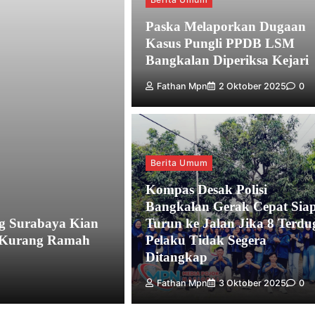
Paska Melaporkan Dugaan
Kasus Pungli PPDB LSM
Bangkalan Diperiksa Kejari
Fathan Mpn
2 Oktober 2025
0
Berita Umum
Kompas Desak Polisi
Bangkalan Gerak Cepat Sia
g Surabaya Kian
Turun ke Jalan Jika 8 Terdu
g Kurang Ramah
Pelaku Tidak Segera
Ditangkap
Fathan Mpn
3 Oktober 2025
0