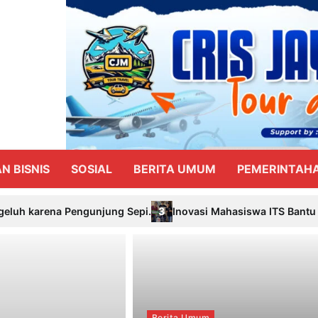
N BISNIS
SOSIAL
BERITA UMUM
PEMERINTAH
3
pi.
Inovasi Mahasiswa ITS Bantu Tingkatkan Efisiensi Peng
Berita Umum