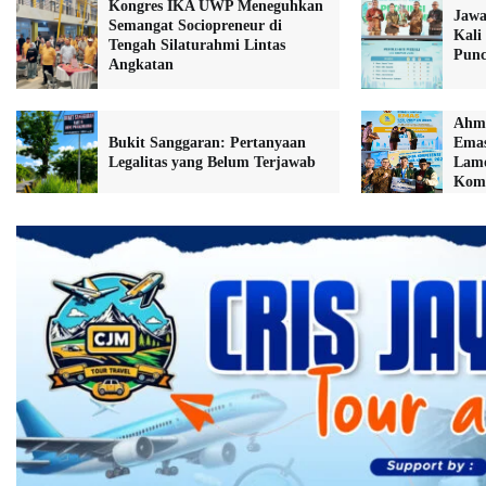
Kongres IKA UWP Meneguhkan
Jawa
Semangat Sociopreneur di
Kali
Tengah Silaturahmi Lintas
Punc
Angkatan
Ahma
Bukit Sanggaran: Pertanyaan
Emas
Legalitas yang Belum Terjawab
Lam
Komp