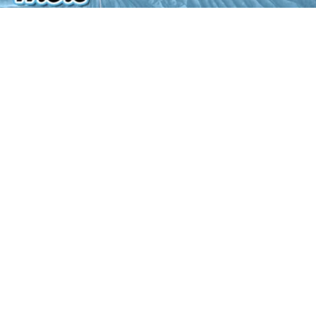
Soroti Dugaan Pembiaran Perizinan
Faskes, RSIA Glamour Husada
Red Fathan
5 Agustus 2026
0