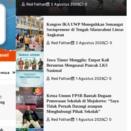
Red Fathan
2 Agustus 2026
0
Kongres IKA UWP Meneguhkan Semangat
Sociopreneur di Tengah Silaturahmi Lintas
Angkatan
Red Fathan
2 Agustus 2026
0
Jawa Timur Menggila: Empat Kali
Beruntun Menguasai Puncak LKS
Nasional
Semua
Red Fathan
1 Agustus 2026
0
Ketua Umum FPSR Bantah Dugaan
l:
Pemerasan Sekolah di Mojokerto: “Saya
ang
Tidak Pernah Datangi ataupun
Menghubungi Pihak Sekolah”
Red Fathan
1 Agustus 2026
0
ah