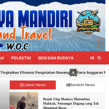
AN
POLRI/TNI
SENI DAN BUDAYA
4
olahan Bawang
Dana Anggaran Renovasi Pembangunan Alun-Alu
Latest News
Random News
Rujak Uleg Madura Menembus
Makkah, Semangat Dagang yang Tak
Mengenal Batas