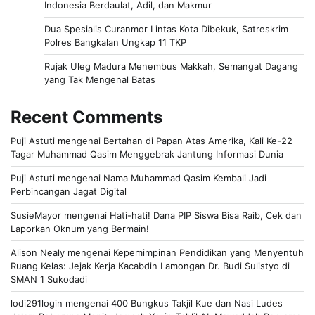
Indonesia Berdaulat, Adil, dan Makmur
Dua Spesialis Curanmor Lintas Kota Dibekuk, Satreskrim
Polres Bangkalan Ungkap 11 TKP
Rujak Uleg Madura Menembus Makkah, Semangat Dagang
yang Tak Mengenal Batas
Recent Comments
Puji Astuti
mengenai
Bertahan di Papan Atas Amerika, Kali Ke-22
Tagar Muhammad Qasim Menggebrak Jantung Informasi Dunia
Puji Astuti
mengenai
Nama Muhammad Qasim Kembali Jadi
Perbincangan Jagat Digital
SusieMayor
mengenai
Hati-hati! Dana PIP Siswa Bisa Raib, Cek dan
Laporkan Oknum yang Bermain!
Alison Nealy
mengenai
Kepemimpinan Pendidikan yang Menyentuh
Ruang Kelas: Jejak Kerja Kacabdin Lamongan Dr. Budi Sulistyo di
SMAN 1 Sukodadi
lodi291login
mengenai
400 Bungkus Takjil Kue dan Nasi Ludes