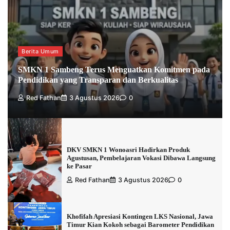
Berita Umum
SMKN 1 Sambeng Terus Menguatkan Komitmen pada
Pendidikan yang Transparan dan Berkualitas
Red Fathan
3 Agustus 2026
0
DKV SMKN 1 Wonoasri Hadirkan Produk
Agustusan, Pembelajaran Vokasi Dibawa Langsung
ke Pasar
Red Fathan
3 Agustus 2026
0
Khofifah Apresiasi Kontingen LKS Nasional, Jawa
Timur Kian Kokoh sebagai Barometer Pendidikan