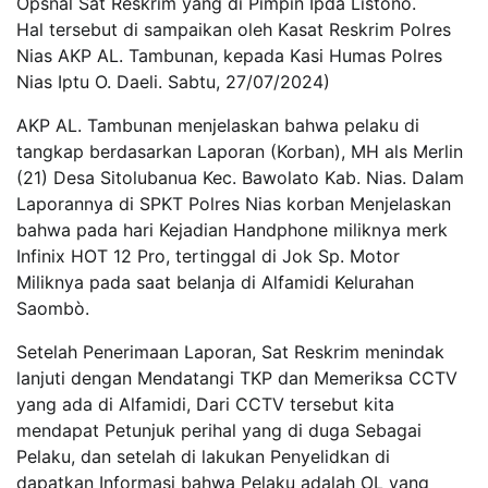
Opsnal Sat Reskrim yang di Pimpin Ipda Listono.
Hal tersebut di sampaikan oleh Kasat Reskrim Polres
Nias AKP AL. Tambunan, kepada Kasi Humas Polres
Nias Iptu O. Daeli. Sabtu, 27/07/2024)
AKP AL. Tambunan menjelaskan bahwa pelaku di
tangkap berdasarkan Laporan (Korban), MH als Merlin
(21) Desa Sitolubanua Kec. Bawolato Kab. Nias. Dalam
Laporannya di SPKT Polres Nias korban Menjelaskan
bahwa pada hari Kejadian Handphone miliknya merk
Infinix HOT 12 Pro, tertinggal di Jok Sp. Motor
Miliknya pada saat belanja di Alfamidi Kelurahan
Saombò.
Setelah Penerimaan Laporan, Sat Reskrim menindak
lanjuti dengan Mendatangi TKP dan Memeriksa CCTV
yang ada di Alfamidi, Dari CCTV tersebut kita
mendapat Petunjuk perihal yang di duga Sebagai
Pelaku, dan setelah di lakukan Penyelidkan di
dapatkan Informasi bahwa Pelaku adalah OL yang