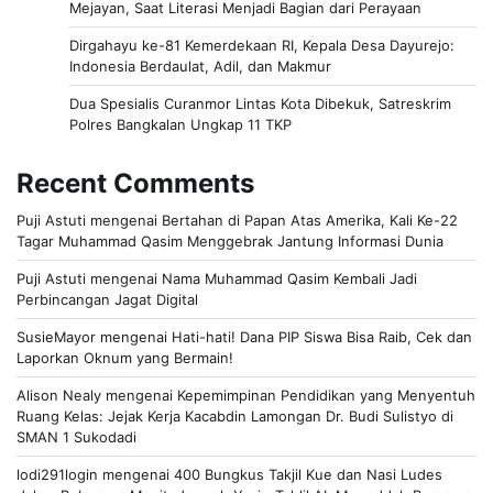
Mejayan, Saat Literasi Menjadi Bagian dari Perayaan
Dirgahayu ke-81 Kemerdekaan RI, Kepala Desa Dayurejo:
Indonesia Berdaulat, Adil, dan Makmur
Dua Spesialis Curanmor Lintas Kota Dibekuk, Satreskrim
Polres Bangkalan Ungkap 11 TKP
Recent Comments
Puji Astuti
mengenai
Bertahan di Papan Atas Amerika, Kali Ke-22
Tagar Muhammad Qasim Menggebrak Jantung Informasi Dunia
Puji Astuti
mengenai
Nama Muhammad Qasim Kembali Jadi
Perbincangan Jagat Digital
SusieMayor
mengenai
Hati-hati! Dana PIP Siswa Bisa Raib, Cek dan
Laporkan Oknum yang Bermain!
Alison Nealy
mengenai
Kepemimpinan Pendidikan yang Menyentuh
Ruang Kelas: Jejak Kerja Kacabdin Lamongan Dr. Budi Sulistyo di
SMAN 1 Sukodadi
lodi291login
mengenai
400 Bungkus Takjil Kue dan Nasi Ludes