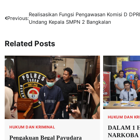
Navigasi
Realisasikan Fungsi Pengawasan Komisi D DP
Previous:
Undang Kepala SMPN 2 Bangkalan
pos
Related Posts
HUKUM DAN KR
DALAM 1 
HUKUM DAN KRIMINAL
NARKOBA 
Pengakuan Begal Payudara