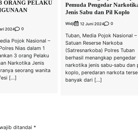
3 ORANG PELAKU
Pemuda Pengedar Narkotik
HGUNAAN
Jenis Sabu dan Pil Koplo
Widji
0
12 Juni 2024
0
ari 2024
Tuban, Media Pojok Nasional –
edia Pojok Nasional –
Satuan Reserse Narkoba
Polres Nias dalam 1
(Satresnarkoba) Polres Tuban
nkan 3 orang Pelaku
berhasil menangkap pengedar
an Narkotika Jenis
narkotika jenis sabu-sabu dan p
aranya seorang wanita
koplo, peredaran narkota ters
esi […]
banyak dari […]
wajib ditandai
*