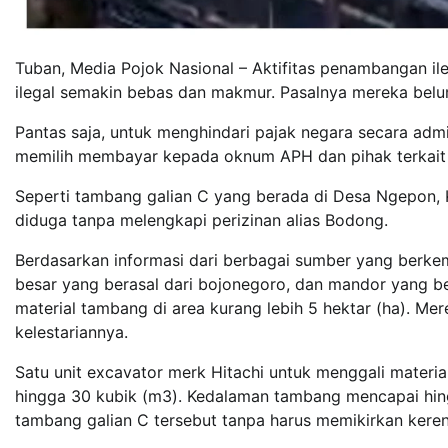
Tuban, Media Pojok Nasional – Aktifitas penambangan i
ilegal semakin bebas dan makmur. Pasalnya mereka bel
Pantas saja, untuk menghindari pajak negara secara adm
memilih membayar kepada oknum APH dan pihak terkait d
Seperti tambang galian C yang berada di Desa Ngepon, K
diduga tanpa melengkapi perizinan alias Bodong.
Berdasarkan informasi dari berbagai sumber yang berkem
besar yang berasal dari bojonegoro, dan mandor yang be
material tambang di area kurang lebih 5 hektar (ha). M
kelestariannya.
Satu unit excavator merk Hitachi untuk menggali materi
hingga 30 kubik (m3). Kedalaman tambang mencapai hing
tambang galian C tersebut tanpa harus memikirkan keren