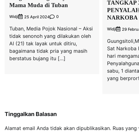
TANGKAP 
Mama Muda di Tuban
PENYALA
NARKOBA
Widji
0
25 April 2024
Tuban, Media Pojok Nasional – Aksi
Widji
29 Febru
tidak senonoh yang dilakukan oleh
Guungsitoli,M
AI (21) tak layak untuk ditiru,
Sat Narkoba 
bagaimana tidak pria yang masih
hari mengama
berstatus bujang itu […]
Penyalahguna
sabu, 1 diant
yang berprorf
Tinggalkan Balasan
Alamat email Anda tidak akan dipublikasikan.
Ruas yang 