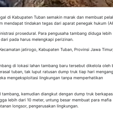
legal di Kabupaten Tuban semakin marak dan membuat pela
um mendapat tindakan tegas dari aparat penegak hukum (A
inistrasi prosedural. Para pengusaha tambang diduga lebih
ari pada harus melengkapi perizinan.
ecamatan jatirogo, Kabupaten Tuban, Provinsi Jawa Timur,
bang di lokasi lahan tambang baru tersebut dikelola oleh 
rasal tuban, tak luput ratusan dump truk tiap hari mengan
ereka mengeksploitasi lingkungan tanpa memperhatikan
al tambang, kemudian diangkut dengan dump truk berkapas
ga lebih dari 10 meter, untung besar membuat para mafia
tanan longsor, pengerusakan lingkungan.