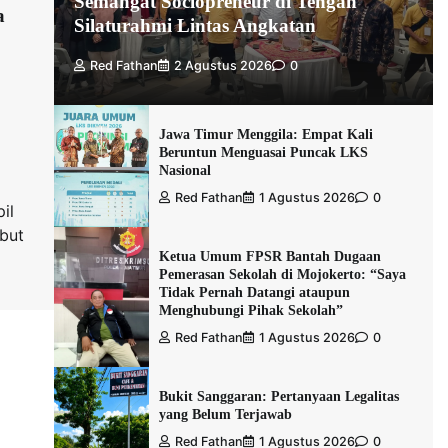
Semangat Sociopreneur di Tengah
a
Silaturahmi Lintas Angkatan
Red Fathan
2 Agustus 2026
0
Jawa Timur Menggila: Empat Kali
Beruntun Menguasai Puncak LKS
Nasional
Red Fathan
1 Agustus 2026
0
il
ebut
Ketua Umum FPSR Bantah Dugaan
Pemerasan Sekolah di Mojokerto: “Saya
Tidak Pernah Datangi ataupun
Menghubungi Pihak Sekolah”
Red Fathan
1 Agustus 2026
0
Bukit Sanggaran: Pertanyaan Legalitas
yang Belum Terjawab
Red Fathan
1 Agustus 2026
0