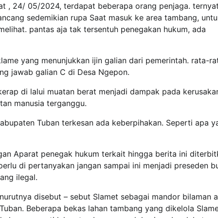
t , 24/ 05/2024, terdapat beberapa orang penjaga. ternya
dirancang sedemikian rupa Saat masuk ke area tambang, unt
lihat. pantas aja tak tersentuh penegakan hukum, ada
lame yang menunjukkan ijin galian dari pemerintah. rata-ra
ng jawab galian C di Desa Ngepon.
g kerap di lalui muatan berat menjadi dampak pada kerusaka
tan manusia terganggu.
abupaten Tuban terkesan ada keberpihakan. Seperti apa y
n Aparat penegak hukum terkait hingga berita ini diterbit
rlu di pertanyakan jangan sampai ini menjadi preseden b
ng ilegal.
urutnya disebut – sebut Slamet sebagai mandor bilaman 
Tuban. Beberapa bekas lahan tambang yang dikelola Slame