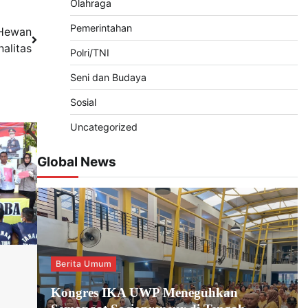
Olahraga
Pemerintahan
r Hewan
alitas
Polri/TNI
Seni dan Budaya
Sosial
Uncategorized
Global News
Berita Umum
Kongres IKA UWP Meneguhkan