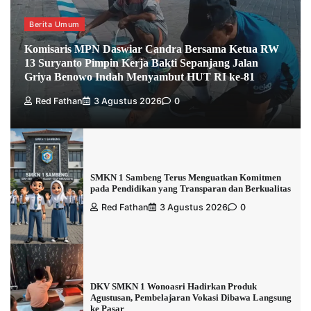
Berita Umum
Komisaris MPN Daswiar Candra Bersama Ketua RW
13 Suryanto Pimpin Kerja Bakti Sepanjang Jalan
Griya Benowo Indah Menyambut HUT RI ke-81
Red Fathan
3 Agustus 2026
0
SMKN 1 Sambeng Terus Menguatkan Komitmen
pada Pendidikan yang Transparan dan Berkualitas
Red Fathan
3 Agustus 2026
0
DKV SMKN 1 Wonoasri Hadirkan Produk
Agustusan, Pembelajaran Vokasi Dibawa Langsung
ke Pasar