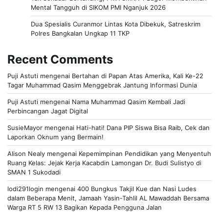
Mental Tangguh di SIKOM PMI Nganjuk 2026
Dua Spesialis Curanmor Lintas Kota Dibekuk, Satreskrim
Polres Bangkalan Ungkap 11 TKP
Recent Comments
Puji Astuti
mengenai
Bertahan di Papan Atas Amerika, Kali Ke-22
Tagar Muhammad Qasim Menggebrak Jantung Informasi Dunia
Puji Astuti
mengenai
Nama Muhammad Qasim Kembali Jadi
Perbincangan Jagat Digital
SusieMayor
mengenai
Hati-hati! Dana PIP Siswa Bisa Raib, Cek dan
Laporkan Oknum yang Bermain!
Alison Nealy
mengenai
Kepemimpinan Pendidikan yang Menyentuh
Ruang Kelas: Jejak Kerja Kacabdin Lamongan Dr. Budi Sulistyo di
SMAN 1 Sukodadi
lodi291login
mengenai
400 Bungkus Takjil Kue dan Nasi Ludes
dalam Beberapa Menit, Jamaah Yasin-Tahlil AL Mawaddah Bersama
Warga RT 5 RW 13 Bagikan Kepada Pengguna Jalan