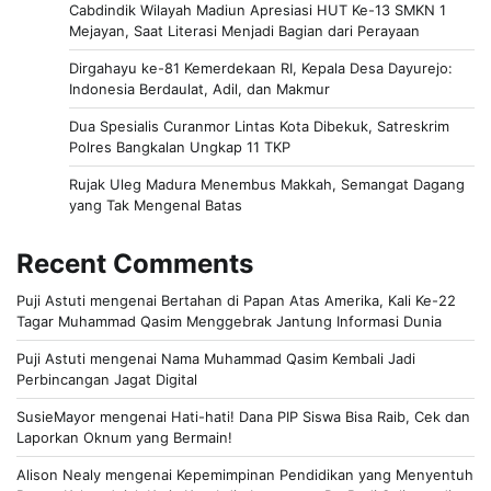
Cabdindik Wilayah Madiun Apresiasi HUT Ke-13 SMKN 1
Mejayan, Saat Literasi Menjadi Bagian dari Perayaan
Dirgahayu ke-81 Kemerdekaan RI, Kepala Desa Dayurejo:
Indonesia Berdaulat, Adil, dan Makmur
Dua Spesialis Curanmor Lintas Kota Dibekuk, Satreskrim
Polres Bangkalan Ungkap 11 TKP
Rujak Uleg Madura Menembus Makkah, Semangat Dagang
yang Tak Mengenal Batas
Recent Comments
Puji Astuti
mengenai
Bertahan di Papan Atas Amerika, Kali Ke-22
Tagar Muhammad Qasim Menggebrak Jantung Informasi Dunia
Puji Astuti
mengenai
Nama Muhammad Qasim Kembali Jadi
Perbincangan Jagat Digital
SusieMayor
mengenai
Hati-hati! Dana PIP Siswa Bisa Raib, Cek dan
Laporkan Oknum yang Bermain!
Alison Nealy
mengenai
Kepemimpinan Pendidikan yang Menyentuh