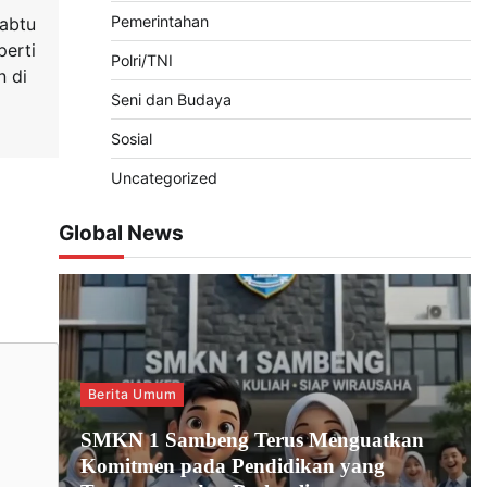
Pemerintahan
Sabtu
perti
Polri/TNI
n di
Seni dan Budaya
Sosial
Uncategorized
Global News
Berita Umum
SMKN 1 Sambeng Terus Menguatkan
Komitmen pada Pendidikan yang