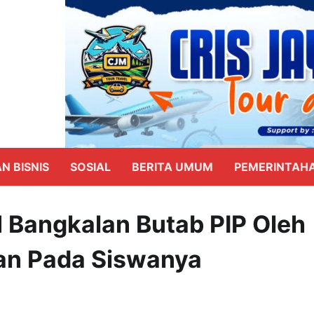
N BISNIS
SOSIAL
BERITA UMUM
PEMERINTAH
 Bangkalan Butab PIP Oleh
an Pada Siswanya