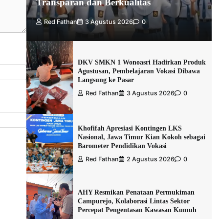
Transparan dan Berkualitas
Red Fathan
3 Agustus 2026
0
DKV SMKN 1 Wonoasri Hadirkan Produk
Agustusan, Pembelajaran Vokasi Dibawa
Langsung ke Pasar
Red Fathan
3 Agustus 2026
0
Khofifah Apresiasi Kontingen LKS
Nasional, Jawa Timur Kian Kokoh sebagai
Barometer Pendidikan Vokasi
Red Fathan
2 Agustus 2026
0
AHY Resmikan Penataan Permukiman
Campurejo, Kolaborasi Lintas Sektor
Percepat Pengentasan Kawasan Kumuh