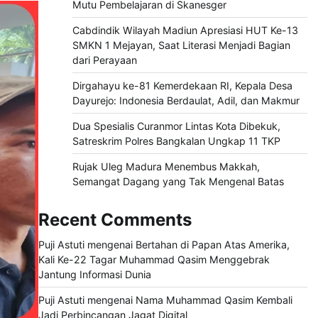
Mutu Pembelajaran di Skanesger
Cabdindik Wilayah Madiun Apresiasi HUT Ke-13
SMKN 1 Mejayan, Saat Literasi Menjadi Bagian
dari Perayaan
Dirgahayu ke-81 Kemerdekaan RI, Kepala Desa
Dayurejo: Indonesia Berdaulat, Adil, dan Makmur
Dua Spesialis Curanmor Lintas Kota Dibekuk,
Satreskrim Polres Bangkalan Ungkap 11 TKP
Rujak Uleg Madura Menembus Makkah,
Semangat Dagang yang Tak Mengenal Batas
Recent Comments
Puji Astuti
mengenai
Bertahan di Papan Atas Amerika,
Kali Ke-22 Tagar Muhammad Qasim Menggebrak
Jantung Informasi Dunia
Puji Astuti
mengenai
Nama Muhammad Qasim Kembali
Jadi Perbincangan Jagat Digital