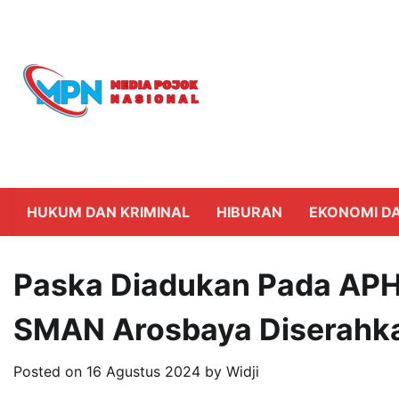
Skip
to
content
HUKUM DAN KRIMINAL
HIBURAN
EKONOMI DA
Paska Diadukan Pada APH
SMAN Arosbaya Diserahk
Posted on
16 Agustus 2024
by
Widji