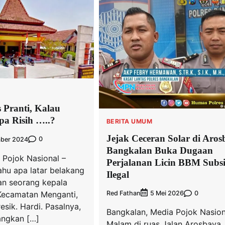
 Pranti, Kalau
pa Risih …..?
BERITA UMUM
Jejak Ceceran Solar di Aros
0
mber 2024
Bangkalan Buka Dugaan
 Pojok Nasional –
Perjalanan Licin BBM Subsi
tahu apa latar belakang
Ilegal
an seorang kepala
 Kecamatan Menganti,
Red Fathan
0
5 Mei 2026
sik. Hardi. Pasalnya,
Bangkalan, Media Pojok Nasio
angkan […]
Malam di ruas Jalan Arosbaya