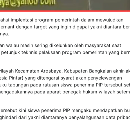
etahui implentasi program pemerintah dalam mewujudkan
rnant dengan target yang ingin digapai yakni diantara be
tnya.
an walau masih sering dikeluhkan oleh masyarakat saat
etunjuk tekhnis pelaksaan program pemerintah yang berni
 wilayah Kecamatan Arosbaya, Kabupaten Bangkalan akhir-ak
esia Pintar) yang ditengarai syarat akan penyelewengan
u tabungan pada ratusan siswa penerima PIP tersebut se
mengadukannya pada aparat penegak hukum wilayah setem
ersebut kini siswa penerima PIP mengaku mendapatkan b
hindari dari yakni diantaranya penyalahgunaan data pribad