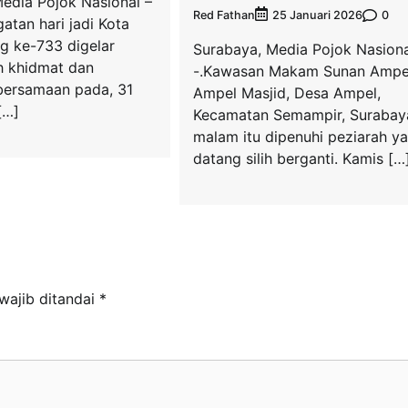
dia Pojok Nasional –
Red Fathan
0
25 Januari 2026
atan hari jadi Kota
g ke-733 digelar
Surabaya, Media Pojok Nasiona
 khidmat dan
-.Kawasan Makam Sunan Ampel,
ersamaan pada, 31
Ampel Masjid, Desa Ampel,
[…]
Kecamatan Semampir, Surabay
malam itu dipenuhi peziarah y
datang silih berganti. Kamis […
wajib ditandai
*