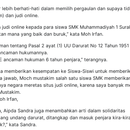
r lebih berhati-hati dalam memilih pergaulan dan supaya ti
 dan judi online.
n judi online kepada para siswa SMK Muhammadiyah 1 Sura
n mana yang baik dan buruk,” kata Moh Irfan.
man tentang Pasal 2 ayat (1) UU Darurat No 12 Tahun 1951
 ancaman hukumannya.
ITE ancaman hukuman 6 tahun penjara,” terangnya.
uga memberikan kesempatan ke Siswa-Siswi untuk memberi
ya jawab, Moch mustakim salah satu siswa SMK memberika
 negara meretas situs judi online, karena saya banyak me
 Mustakim.
oh Irfan,
 Aipda Sandra juga menambahkan arti dalam solidaritas
ang undang darurat, ditangkap dan masuk penjara kira-kir
?,” kata Sandra.