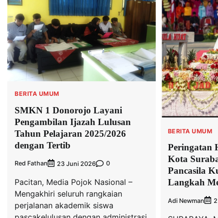
BERITA UMUM
SMKN 1 Donorojo Layani
Pengambilan Ijazah Lulusan
BERITA UMUM
Tahun Pelajaran 2025/2026
dengan Tertib
Peringatan 
Kota Surab
Red Fathan
0
23 Juni 2026
Pancasila 
Pacitan, Media Pojok Nasional –
Langkah Me
Mengakhiri seluruh rangkaian
Adi Newman
2
perjalanan akademik siswa
pascakelulusan dengan administrasi