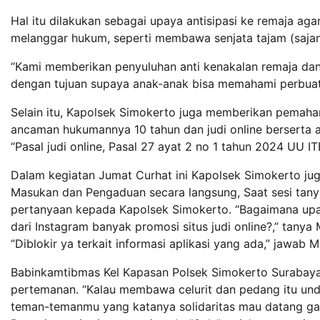
Hal itu dilakukan sebagai upaya antisipasi ke remaja aga
melanggar hukum, seperti membawa senjata tajam (sajam)
“Kami memberikan penyuluhan anti kenakalan remaja da
dengan tujuan supaya anak-anak bisa memahami perbuata
Selain itu, Kapolsek Simokerto juga memberikan pemaha
ancaman hukumannya 10 tahun dan judi online berserta
“Pasal judi online, Pasal 27 ayat 2 no 1 tahun 2024 UU 
Dalam kegiatan Jumat Curhat ini Kapolsek Simokerto j
Masukan dan Pengaduan secara langsung, Saat sesi tan
pertanyaan kepada Kapolsek Simokerto. “Bagaimana upaya
dari Instagram banyak promosi situs judi online?,” tanya
“Diblokir ya terkait informasi aplikasi yang ada,” jawab M
Babinkamtibmas Kel Kapasan Polsek Simokerto Surabaya,
pertemanan. “Kalau membawa celurit dan pedang itu und
teman-temanmu yang katanya solidaritas mau datang gak