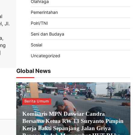
Olahraga
Pemerintahan
l
 Jl.
Polri/TNI
Seni dan Budaya
a,
ang
Sosial
]
Uncategorized
Global News
Berita Umum
Komisaris MPN Daswiar Candra
Bersama Ketua RW 13 Suryanto Pimpin
Kerja Bakti Sepanjang Jalan Griya