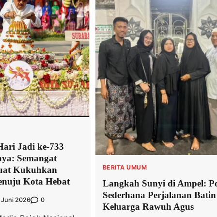
Hari Jadi ke-733
aya: Semangat
BERITA UMUM
Kuat Kukuhkan
nuju Kota Hebat
Langkah Sunyi di Ampel: Po
Sederhana Perjalanan Batin
0
 Juni 2026
Keluarga Rawuh Agus