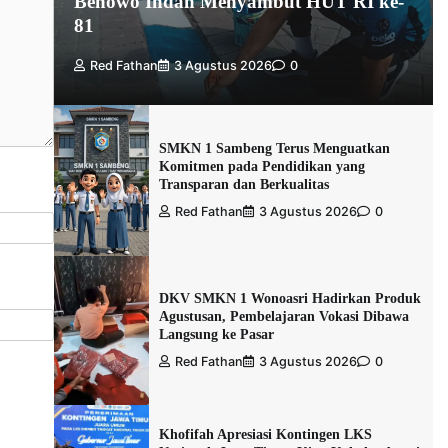
Benowo Indah Menyambut HUT RI ke-
81
Red Fathan
3 Agustus 2026
0
SMKN 1 Sambeng Terus Menguatkan
Komitmen pada Pendidikan yang
Transparan dan Berkualitas
Red Fathan
3 Agustus 2026
0
DKV SMKN 1 Wonoasri Hadirkan Produk
Agustusan, Pembelajaran Vokasi Dibawa
Langsung ke Pasar
Red Fathan
3 Agustus 2026
0
Khofifah Apresiasi Kontingen LKS