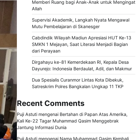
Memberi Ruang bagi Anak-Anak untuk Mengingat
Allah
Supervisi Akademik, Langkah Nyata Mengawal
Mutu Pembelajaran di Skanesger
Cabdindik Wilayah Madiun Apresiasi HUT Ke-13
SMKN 1 Mejayan, Saat Literasi Menjadi Bagian
dari Perayaan
Dirgahayu ke-81 Kemerdekaan RI, Kepala Desa
Dayurejo: Indonesia Berdaulat, Adil, dan Makmur
Dua Spesialis Curanmor Lintas Kota Dibekuk,
Satreskrim Polres Bangkalan Ungkap 11 TKP
Recent Comments
Puji Astuti
mengenai
Bertahan di Papan Atas Amerika,
Kali Ke-22 Tagar Muhammad Qasim Menggebrak
Jantung Informasi Dunia
Puji Astuti
mengenai
Nama Muhammad Qasim Kembali