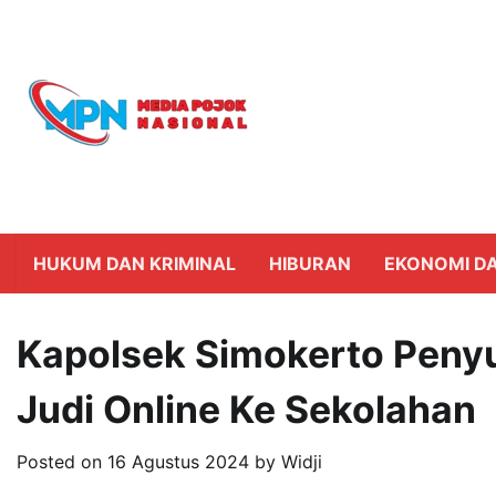
Skip
to
content
HUKUM DAN KRIMINAL
HIBURAN
EKONOMI DA
Kapolsek Simokerto Peny
Judi Online Ke Sekolahan
Posted on
16 Agustus 2024
by
Widji