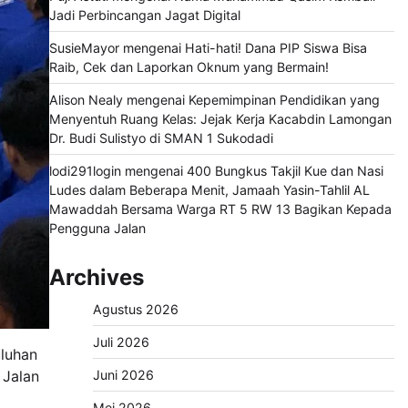
Jadi Perbincangan Jagat Digital
SusieMayor
mengenai
Hati-hati! Dana PIP Siswa Bisa
Raib, Cek dan Laporkan Oknum yang Bermain!
Alison Nealy
mengenai
Kepemimpinan Pendidikan yang
Menyentuh Ruang Kelas: Jejak Kerja Kacabdin Lamongan
Dr. Budi Sulistyo di SMAN 1 Sukodadi
lodi291login
mengenai
400 Bungkus Takjil Kue dan Nasi
Ludes dalam Beberapa Menit, Jamaah Yasin-Tahlil AL
Mawaddah Bersama Warga RT 5 RW 13 Bagikan Kepada
Pengguna Jalan
Archives
Agustus 2026
Juli 2026
uluhan
 Jalan
Juni 2026
Mei 2026