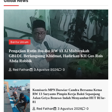
Global News
Berita Umum
Pengajian Rutin Ibu-ibu RW 13 Al Mubarokah
GBI/DL Berlangsung Khidmat, Hadirkan KH Gus Rois
Abda Robbik
Red Fathan
3 Agustus 2026
0
Komisaris MPN Daswiar Candra Bersama Ketua
RW 13 Suryanto Pimpin Kerja Bakti Sepanjang
Jalan Griya Benowo Indah Menyambut HUT RI ke-
81
Red Fathan
3 Agustus 2026
0