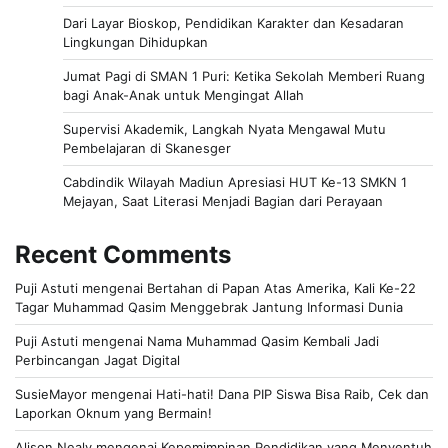
Dari Layar Bioskop, Pendidikan Karakter dan Kesadaran
Lingkungan Dihidupkan
Jumat Pagi di SMAN 1 Puri: Ketika Sekolah Memberi Ruang
bagi Anak-Anak untuk Mengingat Allah
Supervisi Akademik, Langkah Nyata Mengawal Mutu
Pembelajaran di Skanesger
Cabdindik Wilayah Madiun Apresiasi HUT Ke-13 SMKN 1
Mejayan, Saat Literasi Menjadi Bagian dari Perayaan
Recent Comments
Puji Astuti
mengenai
Bertahan di Papan Atas Amerika, Kali Ke-22
Tagar Muhammad Qasim Menggebrak Jantung Informasi Dunia
Puji Astuti
mengenai
Nama Muhammad Qasim Kembali Jadi
Perbincangan Jagat Digital
SusieMayor
mengenai
Hati-hati! Dana PIP Siswa Bisa Raib, Cek dan
Laporkan Oknum yang Bermain!
Alison Nealy
mengenai
Kepemimpinan Pendidikan yang Menyentuh