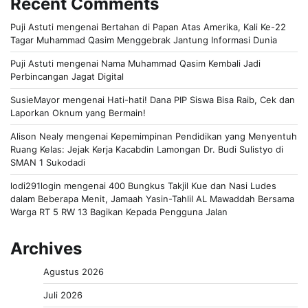
Recent Comments
Puji Astuti
mengenai
Bertahan di Papan Atas Amerika, Kali Ke-22
Tagar Muhammad Qasim Menggebrak Jantung Informasi Dunia
Puji Astuti
mengenai
Nama Muhammad Qasim Kembali Jadi
Perbincangan Jagat Digital
SusieMayor
mengenai
Hati-hati! Dana PIP Siswa Bisa Raib, Cek dan
Laporkan Oknum yang Bermain!
Alison Nealy
mengenai
Kepemimpinan Pendidikan yang Menyentuh
Ruang Kelas: Jejak Kerja Kacabdin Lamongan Dr. Budi Sulistyo di
SMAN 1 Sukodadi
lodi291login
mengenai
400 Bungkus Takjil Kue dan Nasi Ludes
dalam Beberapa Menit, Jamaah Yasin-Tahlil AL Mawaddah Bersama
Warga RT 5 RW 13 Bagikan Kepada Pengguna Jalan
Archives
Agustus 2026
Juli 2026