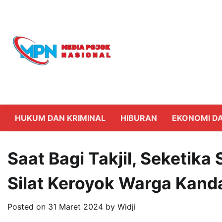
Skip
to
content
HUKUM DAN KRIMINAL
HIBURAN
EKONOMI DA
Saat Bagi Takjil, Seketi
Silat Keroyok Warga Kand
Posted on
31 Maret 2024
by
Widji