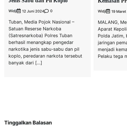
Jenis Sabu dan Pil Koplo
Kemasan Pr
Widji
0
12 Juni 2024
Widji
19 Maret
Tuban, Media Pojok Nasional –
MALANG, Medi
Satuan Reserse Narkoba
Aparat Kepoli
(Satresnarkoba) Polres Tuban
Polda Jatim,
berhasil menangkap pengedar
jaringan pem
narkotika jenis sabu-sabu dan pil
menjadi kema
koplo, peredaran narkota tersebut
Pelaku tega 
banyak dari […]
Tinggalkan Balasan