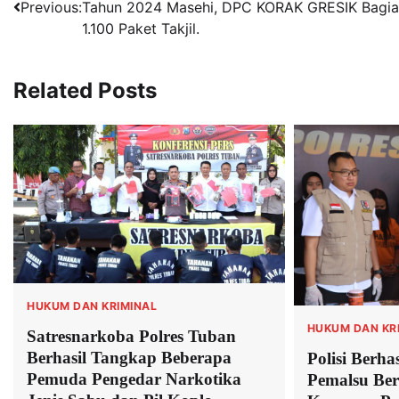
Previous:
Tahun 2024 Masehi, DPC KORAK GRESIK Bagi
pos
1.100 Paket Takjil.
Related Posts
HUKUM DAN KRIMINAL
HUKUM DAN KR
Satresnarkoba Polres Tuban
Berhasil Tangkap Beberapa
Polisi Berha
Pemuda Pengedar Narkotika
Pemalsu Ber