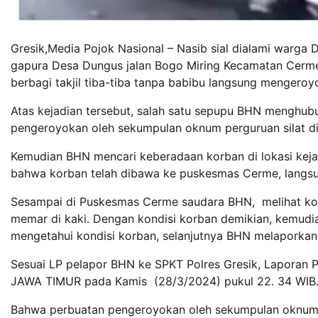
Gresik,Media Pojok Nasional – Nasib sial dialami warga
gapura Desa Dungus jalan Bogo Miring Kecamatan Cerme,
berbagi takjil tiba-tiba tanpa babibu langsung mengero
Atas kejadian tersebut, salah satu sepupu BHN menghubu
pengeroyokan oleh sekumpulan oknum perguruan silat di
Kemudian BHN mencari keberadaan korban di lokasi ke
bahwa korban telah dibawa ke puskesmas Cerme, langsu
Sesampai di Puskesmas Cerme saudara BHN, melihat kor
memar di kaki. Dengan kondisi korban demikian, kemudi
mengetahui kondisi korban, selanjutnya BHN melaporkan 
Sesuai LP pelapor BHN ke SPKT Polres Gresik, Laporan
JAWA TIMUR pada Kamis (28/3/2024) pukul 22. 34 WIB
Bahwa perbuatan pengeroyokan oleh sekumpulan oknum 