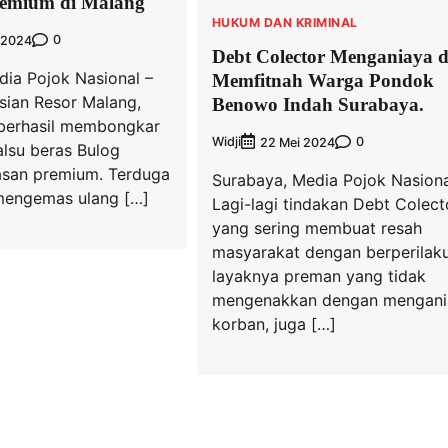
emium di Malang
HUKUM DAN KRIMINAL
0
 2024
Debt Colector Menganiaya 
a Pojok Nasional –
Memfitnah Warga Pondok
sian Resor Malang,
Benowo Indah Surabaya.
 berhasil membongkar
Widji
0
22 Mei 2024
alsu beras Bulog
san premium. Terduga
Surabaya, Media Pojok Nasiona
mengemas ulang […]
Lagi-lagi tindakan Debt Colect
yang sering membuat resah
masyarakat dengan berperilak
layaknya preman yang tidak
mengenakkan dengan mengani
korban, juga […]