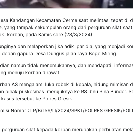
 Desa Kandangan Kecamatan Cerme saat melintas, tepat di 
 yang tampak sekumpulan orang dari perguruan silat saat
yok korban, pada Kamis sore (28/3/2024).
nginya dan melaporkan jika adik ipar dia, yang menjadi ko
 depan gapura Desa Dungus jalan raya Bogo Miring.
jadian namun tidak menemukannya, dan mendapati informa
ng menuju korban dirawat.
ban AS mengalami luka robek di kepala, hidung mimisan 
an pihak puskesmas merujuknya ke RS Ibnu Sina Bunder. S
kasus tersebut ke Polres Gresik.
 Polisi Nomor : LP/B/156/III/2024/SPKT/POLRES GRESIK/PO
.
perguruan silat kepada korban merupakan perbuatan mel