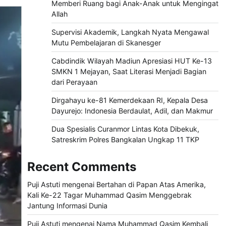
Memberi Ruang bagi Anak-Anak untuk Mengingat
Allah
Supervisi Akademik, Langkah Nyata Mengawal
Mutu Pembelajaran di Skanesger
Cabdindik Wilayah Madiun Apresiasi HUT Ke-13
SMKN 1 Mejayan, Saat Literasi Menjadi Bagian
dari Perayaan
Dirgahayu ke-81 Kemerdekaan RI, Kepala Desa
Dayurejo: Indonesia Berdaulat, Adil, dan Makmur
Dua Spesialis Curanmor Lintas Kota Dibekuk,
Satreskrim Polres Bangkalan Ungkap 11 TKP
Recent Comments
Puji Astuti
mengenai
Bertahan di Papan Atas Amerika,
Kali Ke-22 Tagar Muhammad Qasim Menggebrak
Jantung Informasi Dunia
Puji Astuti
mengenai
Nama Muhammad Qasim Kembali