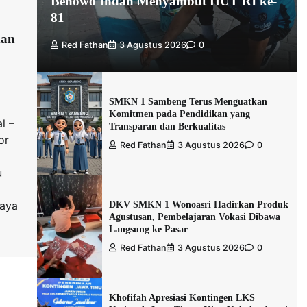
Benowo Indah Menyambut HUT RI ke-
81
dan
Red Fathan
3 Agustus 2026
0
SMKN 1 Sambeng Terus Menguatkan
Komitmen pada Pendidikan yang
l –
Transparan dan Berkualitas
or
Red Fathan
3 Agustus 2026
0
u
aya
DKV SMKN 1 Wonoasri Hadirkan Produk
Agustusan, Pembelajaran Vokasi Dibawa
Langsung ke Pasar
Red Fathan
3 Agustus 2026
0
Khofifah Apresiasi Kontingen LKS