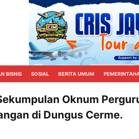
N BISNIS
SOSIAL
BERITA UMUM
PEMERINTAH
ka Sekumpulan Oknum Pergur
angan di Dungus Cerme.