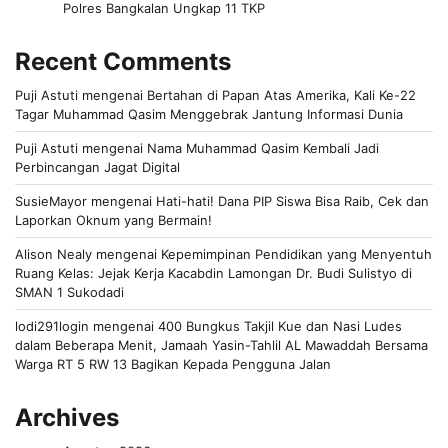
Polres Bangkalan Ungkap 11 TKP
Recent Comments
Puji Astuti
mengenai
Bertahan di Papan Atas Amerika, Kali Ke-22
Tagar Muhammad Qasim Menggebrak Jantung Informasi Dunia
Puji Astuti
mengenai
Nama Muhammad Qasim Kembali Jadi
Perbincangan Jagat Digital
SusieMayor
mengenai
Hati-hati! Dana PIP Siswa Bisa Raib, Cek dan
Laporkan Oknum yang Bermain!
Alison Nealy
mengenai
Kepemimpinan Pendidikan yang Menyentuh
Ruang Kelas: Jejak Kerja Kacabdin Lamongan Dr. Budi Sulistyo di
SMAN 1 Sukodadi
lodi291login
mengenai
400 Bungkus Takjil Kue dan Nasi Ludes
dalam Beberapa Menit, Jamaah Yasin-Tahlil AL Mawaddah Bersama
Warga RT 5 RW 13 Bagikan Kepada Pengguna Jalan
Archives