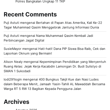
Polres Bangkalan Ungkap 11 TKP
Recent Comments
Puji Astuti
mengenai
Bertahan di Papan Atas Amerika, Kali Ke-22
Tagar Muhammad Qasim Menggebrak Jantung Informasi Dunia
Puji Astuti
mengenai
Nama Muhammad Qasim Kembali Jadi
Perbincangan Jagat Digital
SusieMayor
mengenai
Hati-hati! Dana PIP Siswa Bisa Raib, Cek dan
Laporkan Oknum yang Bermain!
Alison Nealy
mengenai
Kepemimpinan Pendidikan yang Menyentuh
Ruang Kelas: Jejak Kerja Kacabdin Lamongan Dr. Budi Sulistyo di
SMAN 1 Sukodadi
lodi291login
mengenai
400 Bungkus Takjil Kue dan Nasi Ludes
dalam Beberapa Menit, Jamaah Yasin-Tahlil AL Mawaddah Bersama
Warga RT 5 RW 13 Bagikan Kepada Pengguna Jalan
Archives
Agustus 2026