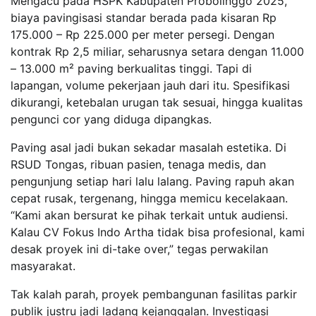
Mengacu pada HSPK Kabupaten Probolinggo 2025,
biaya pavingisasi standar berada pada kisaran Rp
175.000 – Rp 225.000 per meter persegi. Dengan
kontrak Rp 2,5 miliar, seharusnya setara dengan 11.000
– 13.000 m² paving berkualitas tinggi. Tapi di
lapangan, volume pekerjaan jauh dari itu. Spesifikasi
dikurangi, ketebalan urugan tak sesuai, hingga kualitas
pengunci cor yang diduga dipangkas.
Paving asal jadi bukan sekadar masalah estetika. Di
RSUD Tongas, ribuan pasien, tenaga medis, dan
pengunjung setiap hari lalu lalang. Paving rapuh akan
cepat rusak, tergenang, hingga memicu kecelakaan.
“Kami akan bersurat ke pihak terkait untuk audiensi.
Kalau CV Fokus Indo Artha tidak bisa profesional, kami
desak proyek ini di-take over,” tegas perwakilan
masyarakat.
Tak kalah parah, proyek pembangunan fasilitas parkir
publik justru jadi ladang kejanggalan. Investigasi