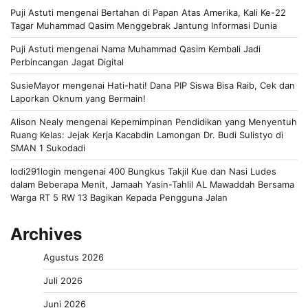
Puji Astuti
mengenai
Bertahan di Papan Atas Amerika, Kali Ke-22
Tagar Muhammad Qasim Menggebrak Jantung Informasi Dunia
Puji Astuti
mengenai
Nama Muhammad Qasim Kembali Jadi
Perbincangan Jagat Digital
SusieMayor
mengenai
Hati-hati! Dana PIP Siswa Bisa Raib, Cek dan
Laporkan Oknum yang Bermain!
Alison Nealy
mengenai
Kepemimpinan Pendidikan yang Menyentuh
Ruang Kelas: Jejak Kerja Kacabdin Lamongan Dr. Budi Sulistyo di
SMAN 1 Sukodadi
lodi291login
mengenai
400 Bungkus Takjil Kue dan Nasi Ludes
dalam Beberapa Menit, Jamaah Yasin-Tahlil AL Mawaddah Bersama
Warga RT 5 RW 13 Bagikan Kepada Pengguna Jalan
Archives
Agustus 2026
Juli 2026
Juni 2026