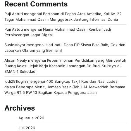
Recent Comments
Puji Astuti
mengenai
Bertahan di Papan Atas Amerika, Kali Ke-22
Tagar Muhammad Qasim Menggebrak Jantung Informasi Dunia
Puji Astuti
mengenai
Nama Muhammad Qasim Kembali Jadi
Perbincangan Jagat Digital
SusieMayor
mengenai
Hati-hati! Dana PIP Siswa Bisa Raib, Cek dan
Laporkan Oknum yang Bermain!
Alison Nealy
mengenai
Kepemimpinan Pendidikan yang Menyentuh
Ruang Kelas: Jejak Kerja Kacabdin Lamongan Dr. Budi Sulistyo di
SMAN 1 Sukodadi
lodi291login
mengenai
400 Bungkus Takjil Kue dan Nasi Ludes
dalam Beberapa Menit, Jamaah Yasin-Tahlil AL Mawaddah Bersama
Warga RT 5 RW 13 Bagikan Kepada Pengguna Jalan
Archives
Agustus 2026
Juli 2026