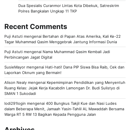
Dua Spesialis Curanmor Lintas Kota Dibekuk, Satreskrim
Polres Bangkalan Ungkap 11 TKP
Recent Comments
Puji Astuti
mengenai
Bertahan di Papan Atas Amerika, Kali Ke-22
Tagar Muhammad Qasim Menggebrak Jantung Informasi Dunia
Puji Astuti
mengenai
Nama Muhammad Qasim Kembali Jadi
Perbincangan Jagat Digital
SusieMayor
mengenai
Hati-hati! Dana PIP Siswa Bisa Raib, Cek dan
Laporkan Oknum yang Bermain!
Alison Nealy
mengenai
Kepemimpinan Pendidikan yang Menyentuh
Ruang Kelas: Jejak Kerja Kacabdin Lamongan Dr. Budi Sulistyo di
SMAN 1 Sukodadi
lodi291login
mengenai
400 Bungkus Takjil Kue dan Nasi Ludes
dalam Beberapa Menit, Jamaah Yasin-Tahlil AL Mawaddah Bersama
Warga RT 5 RW 13 Bagikan Kepada Pengguna Jalan
Archives