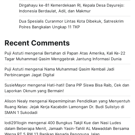
Dirgahayu ke-81 Kemerdekaan RI, Kepala Desa Dayurejo:
Indonesia Berdaulat, Adil, dan Makmur
Dua Spesialis Curanmor Lintas Kota Dibekuk, Satreskrim
Polres Bangkalan Ungkap 11 TKP
Recent Comments
Puji Astuti
mengenai
Bertahan di Papan Atas Amerika, Kali Ke-22
Tagar Muhammad Qasim Menggebrak Jantung Informasi Dunia
Puji Astuti
mengenai
Nama Muhammad Qasim Kembali Jadi
Perbincangan Jagat Digital
SusieMayor
mengenai
Hati-hati! Dana PIP Siswa Bisa Raib, Cek dan
Laporkan Oknum yang Bermain!
Alison Nealy
mengenai
Kepemimpinan Pendidikan yang Menyentuh
Ruang Kelas: Jejak Kerja Kacabdin Lamongan Dr. Budi Sulistyo di
SMAN 1 Sukodadi
lodi291login
mengenai
400 Bungkus Takjil Kue dan Nasi Ludes
dalam Beberapa Menit, Jamaah Yasin-Tahlil AL Mawaddah Bersama
Warga RT 5 RW 13 Bagikan Kepada Pengguna Jalan