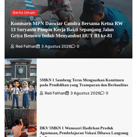
Berita Umum
Komisaris MPN Daswiar Candra Bersama Ketua RW
13 Suryanto Pimpin Kerja Bakti Sepanjang Jalan
Griya Benowo Indah Menyambut HUT RI ke-81
Red Fathan
3 Agustus 2026
0
SMKN 1 Sambeng Terus Menguatkan Komitmen
pada Pendidikan yang Transparan dan Berkualitas
Red Fathan
3 Agustus 2026
0
DKV SMKN 1 Wonoasri Hadirkan Produk
Agustusan, Pembelajaran Vokasi Dibawa Langsung