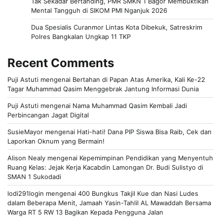
Tak Sekadar Bertanding, PMR SMKN 1 Bagor Membuktikan
Mental Tangguh di SIKOM PMI Nganjuk 2026
Dua Spesialis Curanmor Lintas Kota Dibekuk, Satreskrim
Polres Bangkalan Ungkap 11 TKP
Recent Comments
Puji Astuti
mengenai
Bertahan di Papan Atas Amerika, Kali Ke-22
Tagar Muhammad Qasim Menggebrak Jantung Informasi Dunia
Puji Astuti
mengenai
Nama Muhammad Qasim Kembali Jadi
Perbincangan Jagat Digital
SusieMayor
mengenai
Hati-hati! Dana PIP Siswa Bisa Raib, Cek dan
Laporkan Oknum yang Bermain!
Alison Nealy
mengenai
Kepemimpinan Pendidikan yang Menyentuh
Ruang Kelas: Jejak Kerja Kacabdin Lamongan Dr. Budi Sulistyo di
SMAN 1 Sukodadi
lodi291login
mengenai
400 Bungkus Takjil Kue dan Nasi Ludes
dalam Beberapa Menit, Jamaah Yasin-Tahlil AL Mawaddah Bersama
Warga RT 5 RW 13 Bagikan Kepada Pengguna Jalan