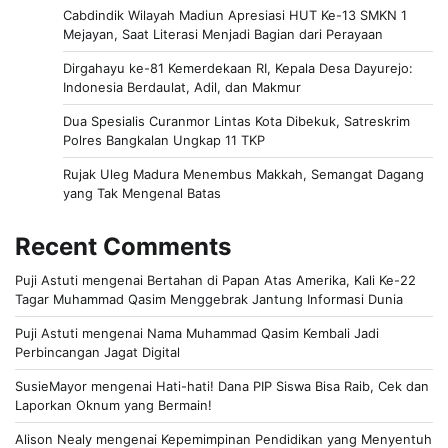
Cabdindik Wilayah Madiun Apresiasi HUT Ke-13 SMKN 1
Mejayan, Saat Literasi Menjadi Bagian dari Perayaan
Dirgahayu ke-81 Kemerdekaan RI, Kepala Desa Dayurejo:
Indonesia Berdaulat, Adil, dan Makmur
Dua Spesialis Curanmor Lintas Kota Dibekuk, Satreskrim
Polres Bangkalan Ungkap 11 TKP
Rujak Uleg Madura Menembus Makkah, Semangat Dagang
yang Tak Mengenal Batas
Recent Comments
Puji Astuti
mengenai
Bertahan di Papan Atas Amerika, Kali Ke-22
Tagar Muhammad Qasim Menggebrak Jantung Informasi Dunia
Puji Astuti
mengenai
Nama Muhammad Qasim Kembali Jadi
Perbincangan Jagat Digital
SusieMayor
mengenai
Hati-hati! Dana PIP Siswa Bisa Raib, Cek dan
Laporkan Oknum yang Bermain!
Alison Nealy
mengenai
Kepemimpinan Pendidikan yang Menyentuh