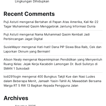
Lingkungan Dihidupkan
Recent Comments
Puji Astuti
mengenai
Bertahan di Papan Atas Amerika, Kali Ke-22
Tagar Muhammad Qasim Menggebrak Jantung Informasi Dunia
Puji Astuti
mengenai
Nama Muhammad Qasim Kembali Jadi
Perbincangan Jagat Digital
SusieMayor
mengenai
Hati-hati! Dana PIP Siswa Bisa Raib, Cek dan
Laporkan Oknum yang Bermain!
Alison Nealy
mengenai
Kepemimpinan Pendidikan yang Menyentuh
Ruang Kelas: Jejak Kerja Kacabdin Lamongan Dr. Budi Sulistyo di
SMAN 1 Sukodadi
lodi291login
mengenai
400 Bungkus Takjil Kue dan Nasi Ludes
dalam Beberapa Menit, Jamaah Yasin-Tahlil AL Mawaddah Bersama
Warga RT 5 RW 13 Bagikan Kepada Pengguna Jalan
Archives
Agustus 2026