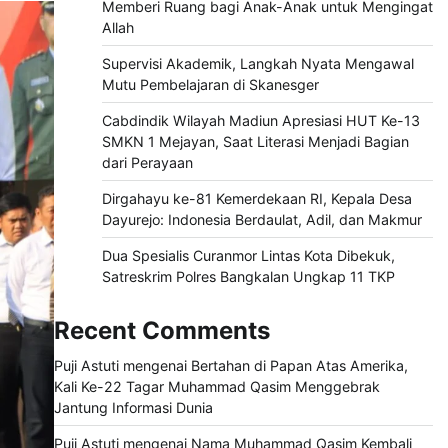
Memberi Ruang bagi Anak-Anak untuk Mengingat
Allah
Supervisi Akademik, Langkah Nyata Mengawal
Mutu Pembelajaran di Skanesger
Cabdindik Wilayah Madiun Apresiasi HUT Ke-13
SMKN 1 Mejayan, Saat Literasi Menjadi Bagian
dari Perayaan
Dirgahayu ke-81 Kemerdekaan RI, Kepala Desa
Dayurejo: Indonesia Berdaulat, Adil, dan Makmur
Dua Spesialis Curanmor Lintas Kota Dibekuk,
Satreskrim Polres Bangkalan Ungkap 11 TKP
Recent Comments
Puji Astuti
mengenai
Bertahan di Papan Atas Amerika,
Kali Ke-22 Tagar Muhammad Qasim Menggebrak
Jantung Informasi Dunia
Puji Astuti
mengenai
Nama Muhammad Qasim Kembali