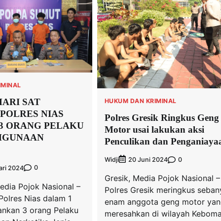
IMINAL
HARI SAT
HUKUM DAN KRIMINAL
POLRES NIAS
Polres Gresik Ringkus Geng
3 ORANG PELAKU
Motor usai lakukan aksi
HGUNAAN
Penculikan dan Penganiaya
Widji
0
20 Juni 2024
0
ari 2024
Gresik, Media Pojok Nasional –
edia Pojok Nasional –
Polres Gresik meringkus seban
Polres Nias dalam 1
enam anggota geng motor ya
nkan 3 orang Pelaku
meresahkan di wilayah Keboma