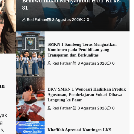
Benowo Indah Menyambut HUT RI ke-
81
Red Fathan
3 Agustus 2026
0
SMKN 1 Sambeng Terus Menguatkan
Komitmen pada Pendidikan yang
Transparan dan Berkualitas
Red Fathan
3 Agustus 2026
0
an
DKV SMKN 1 Wonoasri Hadirkan Produk
Agustusan, Pembelajaran Vokasi Dibawa
Langsung ke Pasar
Red Fathan
3 Agustus 2026
0
yak
ng
s,
Khofifah Apresiasi Kontingen LKS