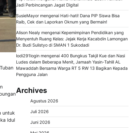
Jadi Perbincangan Jagat Digital
SusieMayor
mengenai
Hati-hati! Dana PIP Siswa Bisa
Raib, Cek dan Laporkan Oknum yang Bermain!
Alison Nealy
mengenai
Kepemimpinan Pendidikan yang
Menyentuh Ruang Kelas: Jejak Kerja Kacabdin Lamongan
Dr. Budi Sulistyo di SMAN 1 Sukodadi
lodi291login
mengenai
400 Bungkus Takjil Kue dan Nasi
Ludes dalam Beberapa Menit, Jamaah Yasin-Tahlil AL
 Tuban
Mawaddah Bersama Warga RT 5 RW 13 Bagikan Kepada
Pengguna Jalan
an
Archives
abungan
Agustus 2026
Juli 2026
n untuk
ka Idul
Juni 2026
Mei 2026