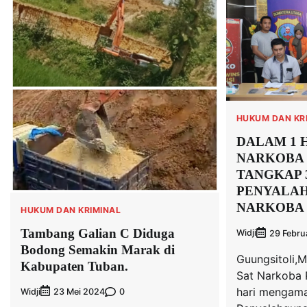
HUKUM DAN KR
DALAM 1 
NARKOBA 
TANGKAP 
PENYALA
NARKOBA
HUKUM DAN KRIMINAL
Tambang Galian C Diduga
Widji
29 Febru
Bodong Semakin Marak di
Guungsitoli,M
Kabupaten Tuban.
Sat Narkoba 
hari mengama
Widji
0
23 Mei 2024