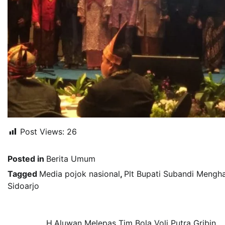
Post Views:
26
Posted in
Berita Umum
Tagged
Media pojok nasional
,
Plt Bupati Subandi Mengh
Sidoarjo
H.Aluwan Melepas Tim Bola Voli Putra Gribin