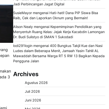
Jadi Perbincangan Jagat Digital
SusieMayor
mengenai
Hati-hati! Dana PIP Siswa Bisa
Raib, Cek dan Laporkan Oknum yang Bermain!
Alison Nealy
mengenai
Kepemimpinan Pendidikan yang
Menyentuh Ruang Kelas: Jejak Kerja Kacabdin Lamongan
Dr. Budi Sulistyo di SMAN 1 Sukodadi
lodi291login
mengenai
400 Bungkus Takjil Kue dan Nasi
 yang
Ludes dalam Beberapa Menit, Jamaah Yasin-Tahlil AL
depan
Mawaddah Bersama Warga RT 5 RW 13 Bagikan Kepada
Pengguna Jalan
anakan
Archives
ada 3
Agustus 2026
Juli 2026
Juni 2026
demi
Mei 2026