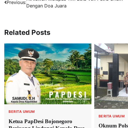
Navigasi
Previous:
Dengan Doa Juara
pos
Related Posts
BERITA UMUM
BERITA UMUM
Ketua PapDesi Bojonegoro
Oknum Pols