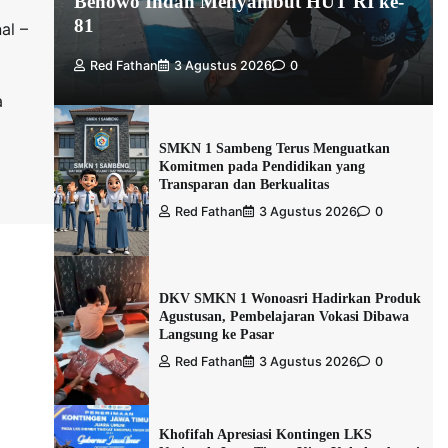
Benowo Indah Menyambut HUT RI ke-
81
al –
Red Fathan
3 Agustus 2026
0
a
SMKN 1 Sambeng Terus Menguatkan
Komitmen pada Pendidikan yang
Transparan dan Berkualitas
Red Fathan
3 Agustus 2026
0
DKV SMKN 1 Wonoasri Hadirkan Produk
Agustusan, Pembelajaran Vokasi Dibawa
Langsung ke Pasar
Red Fathan
3 Agustus 2026
0
Khofifah Apresiasi Kontingen LKS