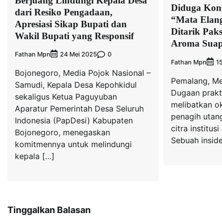
Berjuang Lindungi Kepala Desa
Diduga Kon
dari Resiko Pengadaan,
“Mata Elang
Apresiasi Sikap Bupati dan
Ditarik Paks
Wakil Bupati yang Responsif
Aroma Suap
Fathan Mpn
0
24 Mei 2025
Fathan Mpn
1
Bojonegoro, Media Pojok Nasional –
Pemalang, Me
Samudi, Kepala Desa Kepohkidul
Dugaan prakt
sekaligus Ketua Paguyuban
melibatkan o
Aparatur Pemerintah Desa Seluruh
penagih utan
Indonesia (PapDesi) Kabupaten
citra institu
Bojonegoro, menegaskan
Sebuah insid
komitmennya untuk melindungi
kepala […]
Tinggalkan Balasan