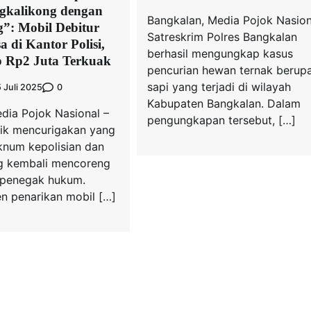
gkalikong dengan
Bangkalan, Media Pojok Nasion
”: Mobil Debitur
Satreskrim Polres Bangkalan
a di Kantor Polisi,
berhasil mengungkap kasus
 Rp2 Juta Terkuak
pencurian hewan ternak berup
sapi yang terjadi di wilayah
0
5 Juli 2025
Kabupaten Bangkalan. Dalam
dia Pojok Nasional –
pengungkapan tersebut, […]
ik mencurigakan yang
knum kepolisian dan
g kembali mencoreng
si penegak hukum.
en penarikan mobil […]