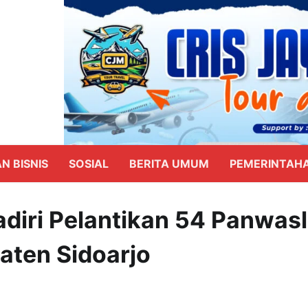
N BISNIS
SOSIAL
BERITA UMUM
PEMERINTAH
adiri Pelantikan 54 Panwas
aten Sidoarjo