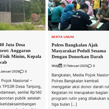
BERITA UMUM
0 Juta Desa
Polres Bangkalan Ajak
orot: Anggaran
Masyarakat Peduli Sesama
 Fisik Minim, Kepala
Dengan Donorkan Darah
wab
Widji
0
21 Februari 2025
0
 Januari 2026
Bangkalan, Media Pojok Nasio
 Pojok Nasional –
Polres Bangkalan kembali
 TPS3R Desa Tanjung,
menggelar aksi donor darah rut
damean, senilai Rp140
Kegiatan ini merupakan bagian 
 sorotan publik setelah
program rutin yang dilakukan s
 ketidakseimbangan
tiga bulan […]