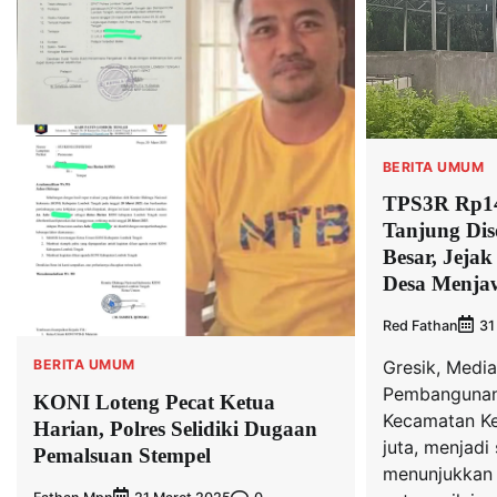
BERITA UMUM
TPS3R Rp14
Tanjung Dis
Besar, Jejak
Desa Menja
Red Fathan
31
Gresik, Media
BERITA UMUM
Pembangunan
KONI Loteng Pecat Ketua
Kecamatan Ke
Harian, Polres Selidiki Dugaan
juta, menjadi
Pemalsuan Stempel
menunjukkan