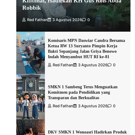
Khidmat, Hadirkan KH Gus Rois Abda
Robbik
Red Fathan
3 Agustus 2026
0
Komisaris MPN Daswiar Candra Bersama
Ketua RW 13 Suryanto Pimpin Kerja
Bakti Sepanjang Jalan Griya Benowo
Indah Menyambut HUT RI ke-81
Red Fathan
3 Agustus 2026
0
SMKN 1 Sambeng Terus Menguatkan
Komitmen pada Pendidikan yang
Transparan dan Berkualitas
Red Fathan
3 Agustus 2026
0
DKV SMKN 1 Wonoasri Hadirkan Produk