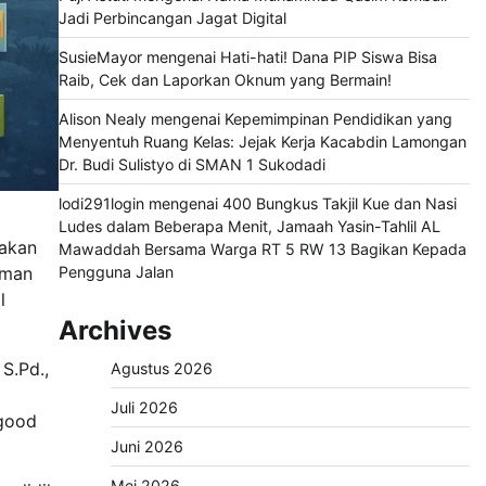
Jadi Perbincangan Jagat Digital
SusieMayor
mengenai
Hati-hati! Dana PIP Siswa Bisa
Raib, Cek dan Laporkan Oknum yang Bermain!
Alison Nealy
mengenai
Kepemimpinan Pendidikan yang
Menyentuh Ruang Kelas: Jejak Kerja Kacabdin Lamongan
Dr. Budi Sulistyo di SMAN 1 Sukodadi
lodi291login
mengenai
400 Bungkus Takjil Kue dan Nasi
Ludes dalam Beberapa Menit, Jamaah Yasin-Tahlil AL
nakan
Mawaddah Bersama Warga RT 5 RW 13 Bagikan Kepada
Pengguna Jalan
oman
l
Archives
S.Pd.,
Agustus 2026
Juli 2026
 good
Juni 2026
Mei 2026