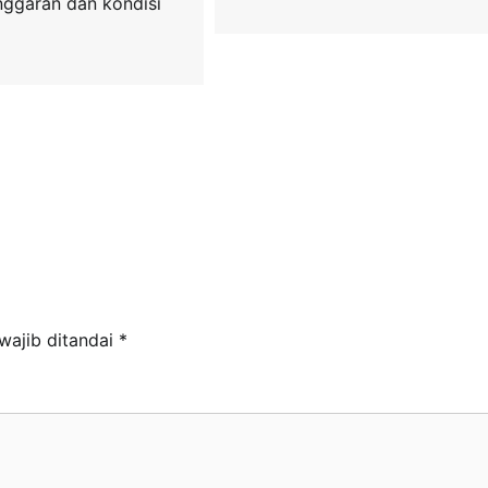
anggaran dan kondisi
wajib ditandai
*