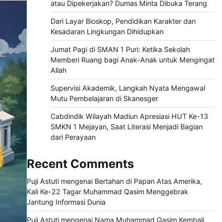
atau Dipekerjakan? Dumas Minta Dibuka Terang
Dari Layar Bioskop, Pendidikan Karakter dan
Kesadaran Lingkungan Dihidupkan
Jumat Pagi di SMAN 1 Puri: Ketika Sekolah
Memberi Ruang bagi Anak-Anak untuk Mengingat
Allah
Supervisi Akademik, Langkah Nyata Mengawal
Mutu Pembelajaran di Skanesger
Cabdindik Wilayah Madiun Apresiasi HUT Ke-13
SMKN 1 Mejayan, Saat Literasi Menjadi Bagian
dari Perayaan
Recent Comments
Puji Astuti
mengenai
Bertahan di Papan Atas Amerika,
Kali Ke-22 Tagar Muhammad Qasim Menggebrak
Jantung Informasi Dunia
Puji Astuti
mengenai
Nama Muhammad Qasim Kembali