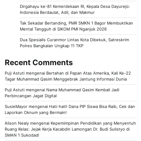
Dirgahayu ke-81 Kemerdekaan RI, Kepala Desa Dayurejo:
Indonesia Berdaulat, Adil, dan Makmur
Tak Sekadar Bertanding, PMR SMKN 1 Bagor Membuktikan
Mental Tangguh di SIKOM PMI Nganjuk 2026
Dua Spesialis Curanmor Lintas Kota Dibekuk, Satreskrim
Polres Bangkalan Ungkap 11 TKP
Recent Comments
Puji Astuti
mengenai
Bertahan di Papan Atas Amerika, Kali Ke-22
Tagar Muhammad Qasim Menggebrak Jantung Informasi Dunia
Puji Astuti
mengenai
Nama Muhammad Qasim Kembali Jadi
Perbincangan Jagat Digital
SusieMayor
mengenai
Hati-hati! Dana PIP Siswa Bisa Raib, Cek dan
Laporkan Oknum yang Bermain!
Alison Nealy
mengenai
Kepemimpinan Pendidikan yang Menyentuh
Ruang Kelas: Jejak Kerja Kacabdin Lamongan Dr. Budi Sulistyo di
SMAN 1 Sukodadi