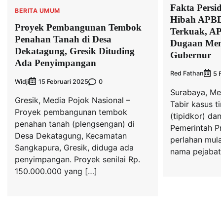
Fakta Persi
BERITA UMUM
Hibah APBD
Proyek Pembangunan Tembok
Terkuak, AP
Penahan Tanah di Desa
Dugaan Men
Dekatagung, Gresik Dituding
Gubernur
Ada Penyimpangan
Red Fathan
5 
Widji
0
15 Februari 2025
Surabaya, Me
Gresik, Media Pojok Nasional –
Tabir kasus t
Proyek pembangunan tembok
(tipidkor) d
penahan tanah (plengsengan) di
Pemerintah P
Desa Dekatagung, Kecamatan
perlahan mula
Sangkapura, Gresik, diduga ada
nama pejabat 
penyimpangan. Proyek senilai Rp.
150.000.000 yang […]