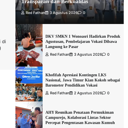
Transparan dan Berkualitas
Red Fathan
3 Agustus 2026
0
DKV SMKN 1 Wonoasri Hadirkan Produk
 di
Agustusan, Pembelajaran Vokasi Dibawa
Langsung ke Pasar
)
Red Fathan
3 Agustus 2026
0
Khofifah Apresiasi Kontingen LKS
Nasional, Jawa Timur Kian Kokoh sebagai
Barometer Pendidikan Vokasi
Red Fathan
2 Agustus 2026
0
AHY Resmikan Penataan Permukiman
Campurejo, Kolaborasi Lintas Sektor
Percepat Pengentasan Kawasan Kumuh