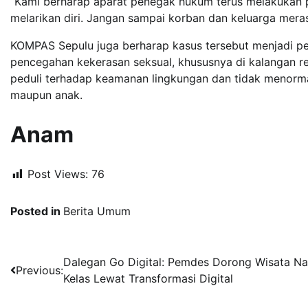
“Kami berharap aparat penegak hukum terus melakukan 
melarikan diri. Jangan sampai korban dan keluarga mera
KOMPAS Sepulu juga berharap kasus tersebut menjadi p
pencegahan kekerasan seksual, khususnya di kalangan re
peduli terhadap keamanan lingkungan dan tidak menorma
maupun anak.
Anam
Post Views:
76
Posted in
Berita Umum
Navigasi
Dalegan Go Digital: Pemdes Dorong Wisata Na
Previous:
Kelas Lewat Transformasi Digital
pos