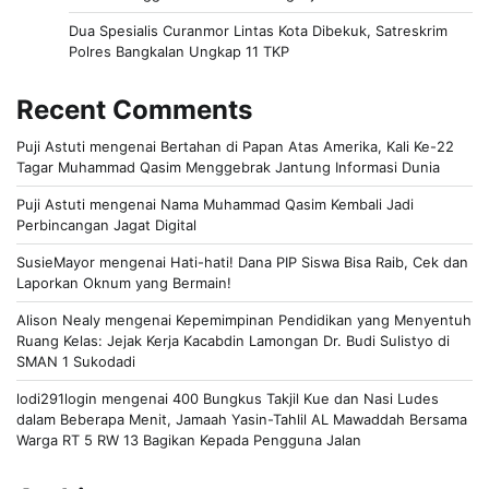
Dua Spesialis Curanmor Lintas Kota Dibekuk, Satreskrim
Polres Bangkalan Ungkap 11 TKP
Recent Comments
Puji Astuti
mengenai
Bertahan di Papan Atas Amerika, Kali Ke-22
Tagar Muhammad Qasim Menggebrak Jantung Informasi Dunia
Puji Astuti
mengenai
Nama Muhammad Qasim Kembali Jadi
Perbincangan Jagat Digital
SusieMayor
mengenai
Hati-hati! Dana PIP Siswa Bisa Raib, Cek dan
Laporkan Oknum yang Bermain!
Alison Nealy
mengenai
Kepemimpinan Pendidikan yang Menyentuh
Ruang Kelas: Jejak Kerja Kacabdin Lamongan Dr. Budi Sulistyo di
SMAN 1 Sukodadi
lodi291login
mengenai
400 Bungkus Takjil Kue dan Nasi Ludes
dalam Beberapa Menit, Jamaah Yasin-Tahlil AL Mawaddah Bersama
Warga RT 5 RW 13 Bagikan Kepada Pengguna Jalan