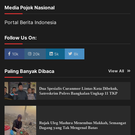
Media Pojok Nasional
Portal Berita Indonesia
Follow Us On:
10k
20k
5k
8k
Paling Banyak Dibaca
View All
Dua Spesialis Curanmor Lintas Kota Dibekuk,
Satreskrim Polres Bangkalan Ungkap 11 TKP
Rujak Uleg Madura Menembus Makkah, Semangat
Dagang yang Tak Mengenal Batas