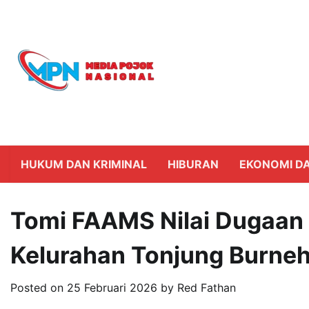
Skip
to
content
HUKUM DAN KRIMINAL
HIBURAN
EKONOMI DA
Tomi FAAMS Nilai Dugaan
Kelurahan Tonjung Burne
Posted on
25 Februari 2026
by
Red Fathan