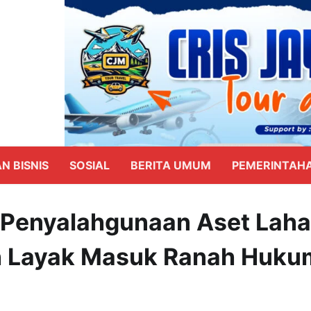
N BISNIS
SOSIAL
BERITA UMUM
PEMERINTAH
 Penyalahgunaan Aset Lah
h Layak Masuk Ranah Huku