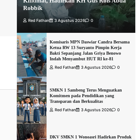
Khidmat, Hadirkan KH Gus Rois Abda
Robbik
Red Fathan
3 Agustus 2026
0
Komisaris MPN Daswiar Candra Bersama
Ketua RW 13 Suryanto Pimpin Kerja
Bakti Sepanjang Jalan Griya Benowo
Indah Menyambut HUT RI ke-81
Red Fathan
3 Agustus 2026
0
SMKN 1 Sambeng Terus Menguatkan
Komitmen pada Pendidikan yang
Transparan dan Berkualitas
Red Fathan
3 Agustus 2026
0
DKV SMKN 1 Wonoasri Hadirkan Produk