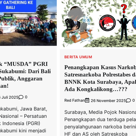
BERITA UMUM
alik “MUSDA” PGRI
Penangkapan Kasus Narkob
ukabumi: Dari Bali
Satresnarkoba Polrestabes 
Publik, Anggaran
BNNK Kota Surabaya, Apa
an!
Ada Kongkalikong…???
0
6 Juli 2025
Red Fathan
0
26 November 2025
kabumi, Jawa Barat,
Surabaya, Media Pojok Nasiona
Nasional – Persatuan
Penangkapan dua terduga pel
 Indonesia (PGRI)
penyalahgunaan narkoba berini
kabumi kini menjadi
HF dan AS oleh Satreskoba