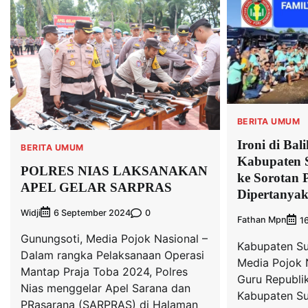
BERITA UMUM
Ironi di B
BERITA UMUM
Kabupaten S
POLRES NIAS LAKSANAKAN
ke Sorotan 
APEL GELAR SARPRAS
Dipertanyak
Widji
0
6 September 2024
Fathan Mpn
1
Gunungsoti, Media Pojok Nasional –
Kabupaten Su
Dalam rangka Pelaksanaan Operasi
Media Pojok 
Mantap Praja Toba 2024, Polres
Guru Republik
Nias menggelar Apel Sarana dan
Kabupaten Su
PRasarana (SARPRAS) di Halaman