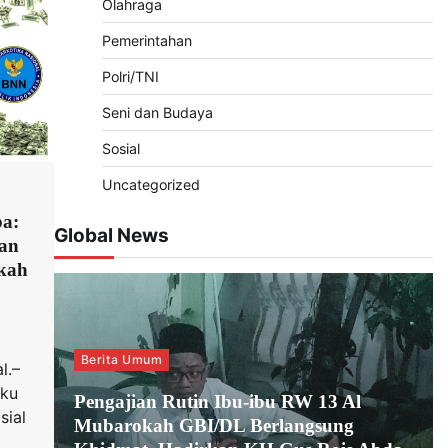
Olahraga
Pemerintahan
Polri/TNI
Seni dan Budaya
Sosial
Uncategorized
a:
Global News
dan
kah
Berita Umum
l.–
aku
Pengajian Rutin Ibu-ibu RW 13 Al
sial
Mubarokah GBI/DL Berlangsung