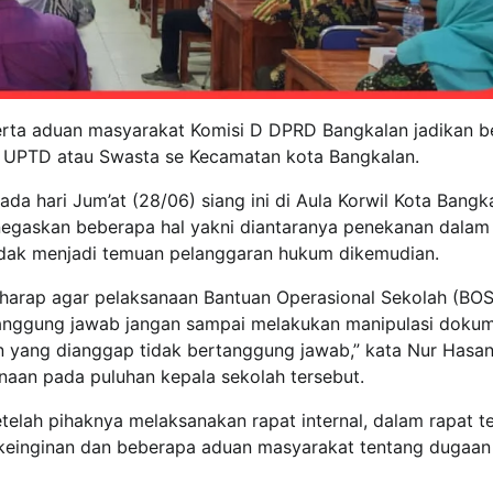
erta aduan masyarakat Komisi D DPRD Bangkalan jadikan b
 UPTD atau Swasta se Kecamatan kota Bangkalan.
a hari Jum’at (28/06) siang ini di Aula Korwil Kota Bangk
egaskan beberapa hal yakni diantaranya penekanan dalam
dak menjadi temuan pelanggaran hukum dikemudian.
arap agar pelaksanaan Bantuan Operasional Sekolah (BOS)
tanggung jawab jangan sampai melakukan manipulasi doku
 yang dianggap tidak bertanggung jawab,” kata Nur Hasa
an pada puluhan kepala sekolah tersebut.
elah pihaknya melaksanakan rapat internal, dalam rapat t
a keinginan dan beberapa aduan masyarakat tentang dugaan