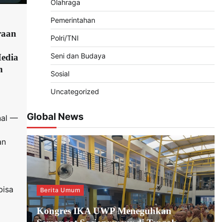
Olahraga
Pemerintahan
raan
Polri/TNI
Seni dan Budaya
edia
n
Sosial
Uncategorized
Global News
nal —
an
bisa
Berita Umum
Kongres IKA UWP Meneguhkan