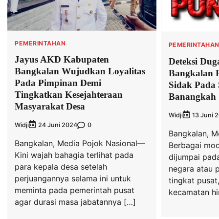
PEMERINTAHAN
PEMERINTAHA
Jayus AKD Kabupaten
Deteksi Du
Bangkalan Wujudkan Loyalitas
Bangkalan 
Pada Pimpinan Demi
Sidak Pada 
Tingkatkan Kesejahteraan
Banangkah 
Masyarakat Desa
Widji
13 Juni 
Widji
0
24 Juni 2024
Bangkalan, M
Bangkalan, Media Pojok Nasional—
Berbagai mod
Kini wajah bahagia terlihat pada
dijumpai pad
para kepala desa setelah
negara atau p
perjuangannya selama ini untuk
tingkat pusat
meminta pada pemerintah pusat
kecamatan hi
agar durasi masa jabatannya […]