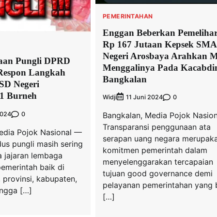
PEMERINTAHAN
Enggan Beberkan Pemeliha
Rp 167 Jutaan Kepsek SMA
N
Negeri Arosbaya Arahkan M
gaan Pungli DPRD
Menggalinya Pada Kacabdi
Respon Langkah
Bangkalan
SD Negeri
1 Burneh
Widji
0
11 Juni 2024
0
2024
Bangkalan, Media Pojok Nasio
Transparansi penggunaan ata
edia Pojok Nasional —
serapan uang negara merupak
us pungli masih sering
komitmen pemerintah dalam
a jajaran lembaga
menyelenggarakan tercapaian
emerintah baik di
tujuan good governance demi
, provinsi, kabupaten,
pelayanan pemerintahan yang 
ngga […]
[…]