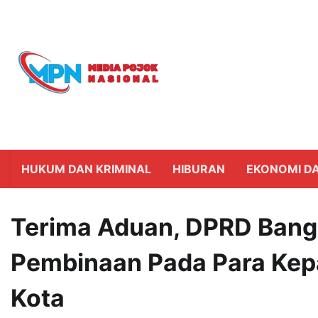
Skip
to
content
HUKUM DAN KRIMINAL
HIBURAN
EKONOMI DA
Terima Aduan, DPRD Bang
Pembinaan Pada Para Kepa
Kota