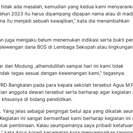
ah tidak ada masalah, kemudian yang kedua kami menyarank
ahun 2023 itu harus dipampang dipapan nama atau di mad
ena itu menjadi sebuah kewajiban,” kata dia menambahkan
asan juga mengaku belum menemukan indikasi serta bukti pe
yelewengan dana BOS di Lembaga Sekopah atau lingkungan
r dan Modung ,alhamdulillah sampai hari ini kami tidak
ndak tegas sesuai dengan kewenangan kami,” tegasnya.
RD Bangkalan pada para kepala sekolah tersebut Agus M.
ian anggota dewan tersebut serta berharap agar kegiatan
 khsusnya di bidang pendidikan.
. Yang jelas sebagai pengingat betul apa yang dikatak se
egiatan ini sangat bermanfaat kami berharap kegiatan ini 
entuk pembinaan. Kalau seumpamanya saya pribadi ketahua
uta,” kata Agus korwil kecamatan kota menyampaikan tangg