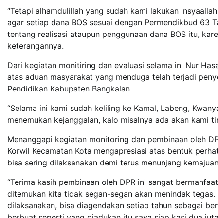
“Tetapi alhamdulillah yang sudah kami lakukan insyaall
agar setiap dana BOS sesuai dengan Permendikbud 63 T
tentang realisasi ataupun penggunaan dana BOS itu, kar
keterangannya.
Dari kegiatan monitiring dan evaluasi selama ini Nur H
atas aduan masyarakat yang menduga telah terjadi pen
Pendidikan Kabupaten Bangkalan.
“Selama ini kami sudah keliling ke Kamal, Labeng, Kwanya
menemukan kejanggalan, kalo misalnya ada akan kami ti
Menanggapi kegiatan monitoring dan pembinaan oleh DP
Korwil Kecamatan Kota mengapresiasi atas bentuk perhat
bisa sering dilaksanakan demi terus menunjang kemajuan
“Terima kasih pembinaan oleh DPR ini sangat bermanfaat
ditemukan kita tidak segan-segan akan menindak tegas. K
dilaksanakan, bisa diagendakan setiap tahun sebagai b
berbuat seperti yang diadukan itu saya siap kasi dua j