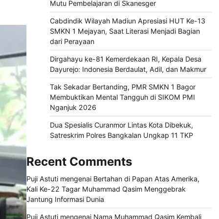
Mutu Pembelajaran di Skanesger
Cabdindik Wilayah Madiun Apresiasi HUT Ke-13
SMKN 1 Mejayan, Saat Literasi Menjadi Bagian
dari Perayaan
Dirgahayu ke-81 Kemerdekaan RI, Kepala Desa
Dayurejo: Indonesia Berdaulat, Adil, dan Makmur
Tak Sekadar Bertanding, PMR SMKN 1 Bagor
Membuktikan Mental Tangguh di SIKOM PMI
Nganjuk 2026
Dua Spesialis Curanmor Lintas Kota Dibekuk,
Satreskrim Polres Bangkalan Ungkap 11 TKP
Recent Comments
Puji Astuti
mengenai
Bertahan di Papan Atas Amerika,
Kali Ke-22 Tagar Muhammad Qasim Menggebrak
Jantung Informasi Dunia
Puji Astuti
mengenai
Nama Muhammad Qasim Kembali