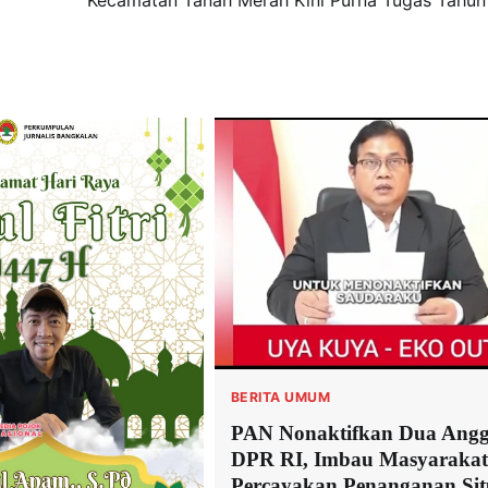
Kecamatan Tanah Merah Kini Purna Tugas Tahun
BERITA UMUM
PAN Nonaktifkan Dua Angg
DPR RI, Imbau Masyarakat
Percayakan Penanganan Sit