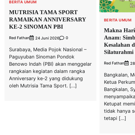
BERITA UMUM
MUTRISIA TAMA SPORT
RAMAIKAN ANNIVERSARY
BERITA UMUM
KE-2 SINOMAN PBI
Makna Hari
Anam: Simb
Red Fathan
0
24 Juni 2026
Kesalahan 
Surabaya, Media Pojok Nasional –
Silaturahmi
Paguyuban Sinoman Pondok
Benowo Indah (PBI) akan menggelar
Red Fathan
28
rangkaian kegiatan dalam rangka
Bangkalan, M
Anniversary ke-2 yang didukung
Ketua Perkum
oleh Mutrisia Tama Sport. […]
Bangkalan, Sy
menyampaika
Ketupat memi
tidak hanya se
tetapi […]