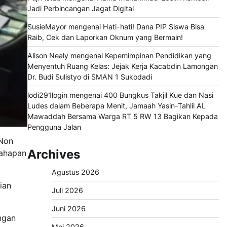
Jadi Perbincangan Jagat Digital
SusieMayor
mengenai
Hati-hati! Dana PIP Siswa Bisa
Raib, Cek dan Laporkan Oknum yang Bermain!
Alison Nealy
mengenai
Kepemimpinan Pendidikan yang
Menyentuh Ruang Kelas: Jejak Kerja Kacabdin Lamongan
Dr. Budi Sulistyo di SMAN 1 Sukodadi
lodi291login
mengenai
400 Bungkus Takjil Kue dan Nasi
Ludes dalam Beberapa Menit, Jamaah Yasin-Tahlil AL
Mawaddah Bersama Warga RT 5 RW 13 Bagikan Kepada
Pengguna Jalan
 Non
Archives
tahapan
Agustus 2026
ian
Juli 2026
Juni 2026
ngan
Mei 2026