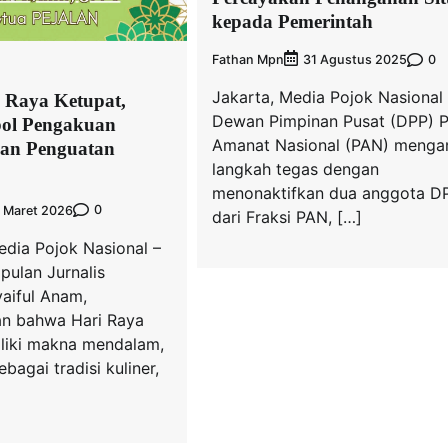
kepada Pemerintah
Fathan Mpn
0
31 Agustus 2025
Jakarta, Media Pojok Nasional
 Raya Ketupat,
Dewan Pimpinan Pusat (DPP) P
ol Pengakuan
Amanat Nasional (PAN) menga
dan Penguatan
langkah tegas dengan
menonaktifkan dua anggota DP
0
 Maret 2026
dari Fraksi PAN, […]
edia Pojok Nasional –
pulan Jurnalis
aiful Anam,
n bahwa Hari Raya
liki makna mendalam,
bagai tradisi kuliner,