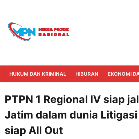
Skip
to
content
HUKUM DAN KRIMINAL
HIBURAN
EKONOMI DA
PTPN 1 Regional IV siap j
Jatim dalam dunia Litigasi
siap All Out