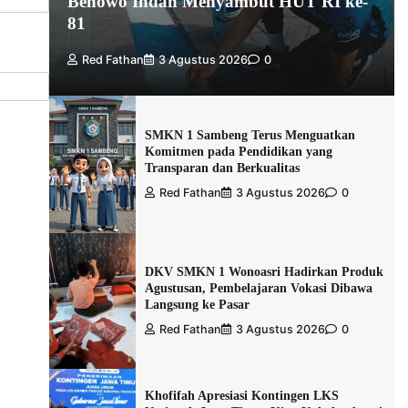
Benowo Indah Menyambut HUT RI ke-
81
Red Fathan
3 Agustus 2026
0
SMKN 1 Sambeng Terus Menguatkan
Komitmen pada Pendidikan yang
Transparan dan Berkualitas
Red Fathan
3 Agustus 2026
0
DKV SMKN 1 Wonoasri Hadirkan Produk
Agustusan, Pembelajaran Vokasi Dibawa
Langsung ke Pasar
Red Fathan
3 Agustus 2026
0
Khofifah Apresiasi Kontingen LKS