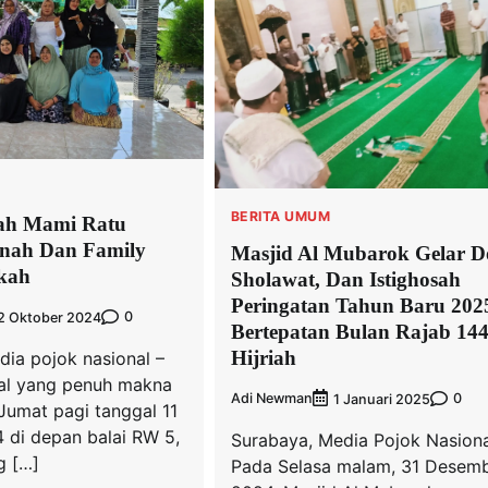
BERITA UMUM
ah Mami Ratu
anah Dan Family
Masjid Al Mubarok Gelar D
kah
Sholawat, Dan Istighosah
Peringatan Tahun Baru 202
0
2 Oktober 2024
Bertepatan Bulan Rajab 14
Hijriah
dia pojok nasional –
ial yang penuh makna
Adi Newman
0
1 Januari 2025
Jumat pagi tanggal 11
 di depan balai RW 5,
Surabaya, Media Pojok Nasiona
g […]
Pada Selasa malam, 31 Desem