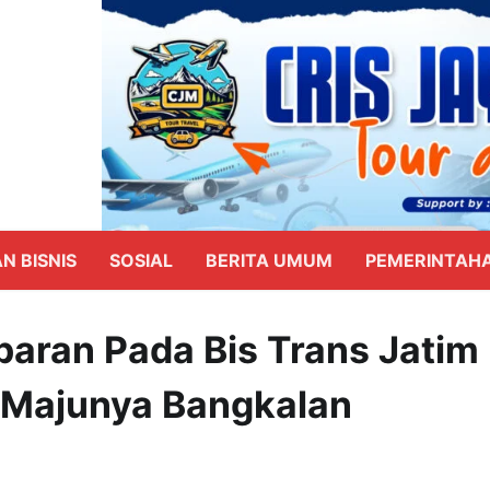
N BISNIS
SOSIAL
BERITA UMUM
PEMERINTAH
aran Pada Bis Trans Jatim
 Majunya Bangkalan