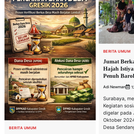
BERITA UMUM
Jumat Berk
Hajah Istiy
Penuh Baro
Adi Newman
1
Surabaya, me
Kegiatan sos
digelar pada 
Oktober 2024
Desa Sendan
BERITA UMUM