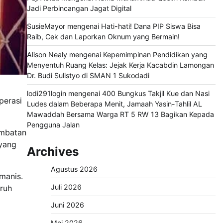
Jadi Perbincangan Jagat Digital
SusieMayor
mengenai
Hati-hati! Dana PIP Siswa Bisa
Raib, Cek dan Laporkan Oknum yang Bermain!
Alison Nealy
mengenai
Kepemimpinan Pendidikan yang
Menyentuh Ruang Kelas: Jejak Kerja Kacabdin Lamongan
Dr. Budi Sulistyo di SMAN 1 Sukodadi
lodi291login
mengenai
400 Bungkus Takjil Kue dan Nasi
perasi
Ludes dalam Beberapa Menit, Jamaah Yasin-Tahlil AL
Mawaddah Bersama Warga RT 5 RW 13 Bagikan Kepada
Pengguna Jalan
embatan
 yang
Archives
Agustus 2026
manis.
Juli 2026
uruh
Juni 2026
Mei 2026