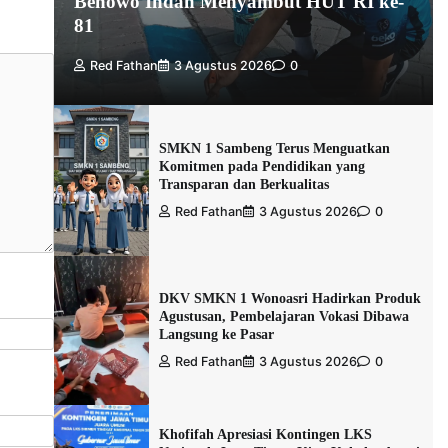
Benowo Indah Menyambut HUT RI ke-
81
Red Fathan
3 Agustus 2026
0
SMKN 1 Sambeng Terus Menguatkan
Komitmen pada Pendidikan yang
Transparan dan Berkualitas
Red Fathan
3 Agustus 2026
0
DKV SMKN 1 Wonoasri Hadirkan Produk
Agustusan, Pembelajaran Vokasi Dibawa
Langsung ke Pasar
Red Fathan
3 Agustus 2026
0
Khofifah Apresiasi Kontingen LKS