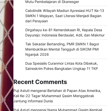
Mutu Pembelajaran di Skanesger
Cabdindik Wilayah Madiun Apresiasi HUT Ke-13
SMKN 1 Mejayan, Saat Literasi Menjadi Bagian
dari Perayaan
Dirgahayu ke-81 Kemerdekaan RI, Kepala Desa
Dayurejo: Indonesia Berdaulat, Adil, dan Makmur
Tak Sekadar Bertanding, PMR SMKN 1 Bagor
Membuktikan Mental Tangguh di SIKOM PMI
Nganjuk 2026
Dua Spesialis Curanmor Lintas Kota Dibekuk,
Satreskrim Polres Bangkalan Ungkap 11 TKP
Recent Comments
Puji Astuti
mengenai
Bertahan di Papan Atas Amerika,
Kali Ke-22 Tagar Muhammad Qasim Menggebrak
Jantung Informasi Dunia
Puji Astuti
mengenai
Nama Muhammad Qasim Kembali