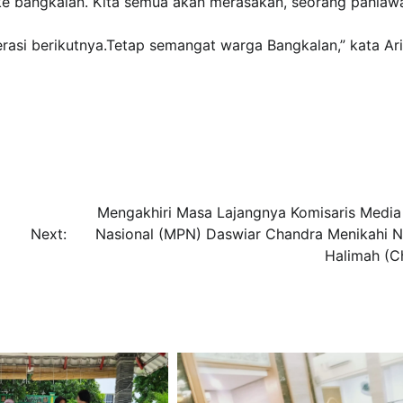
e bangkalan. Kita semua akan merasakan, seorang pahlaw
rasi berikutnya.Tetap semangat warga Bangkalan,” kata Ari
Mengakhiri Masa Lajangnya Komisaris Media
Next:
Nasional (MPN) Daswiar Chandra Menikahi 
Halimah (C