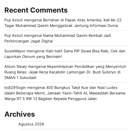
Recent Comments
Puji Astuti
mengenai
Bertahan di Papan Atas Amerika, Kali Ke-22
Tagar Muhammad Qasim Menggebrak Jantung Informasi Dunia
Puji Astuti
mengenai
Nama Muhammad Qasim Kembali Jadi
Perbincangan Jagat Digital
SusieMayor
mengenai
Hati-hati! Dana PIP Siswa Bisa Raib, Cek dan
Laporkan Oknum yang Bermain!
Alison Nealy
mengenai
Kepemimpinan Pendidikan yang Menyentuh
Ruang Kelas: Jejak Kerja Kacabdin Lamongan Dr. Budi Sulistyo di
SMAN 1 Sukodadi
lodi291login
mengenai
400 Bungkus Takjil Kue dan Nasi Ludes
dalam Beberapa Menit, Jamaah Yasin-Tahlil AL Mawaddah Bersama
Warga RT 5 RW 13 Bagikan Kepada Pengguna Jalan
Archives
Agustus 2026