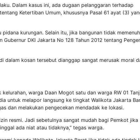
rlaku. Dalam kasus ini, ada dugaan pelanggaran terhadap
tentang Ketertiban Umum, khususnya Pasal 61 ayat (3) yan
 pidana kurungan. Selain itu, jika bangunan tidak memenuh
ran Gubernur DKI Jakarta No 128 Tahun 2012 tentang Penge
adi di dalam kosan tersebut dianggap sangat merusak moral d
k kelurahan, warga Daan Mogot satu dan warga RW 01 Tan
ia untuk melapor langsung ke tingkat Walikota Jakarta Bar
gas dan melakukan pengecekan mendadak ke lokasi.
zin resmi. Jadi sebetulnya sangat mudah bagi Pemkot jika 
nggal ada niat atau tidaknya,” tegas warga.