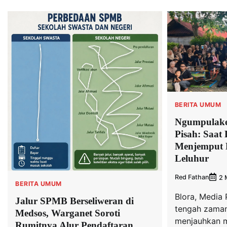
BERITA UMUM
Ngumpulake
Pisah: Saat
Menjemput 
Leluhur
Red Fathan
2 
BERITA UMUM
Blora, Media 
Jalur SPMB Berseliweran di
tengah zaman
Medsos, Warganet Soroti
menjauhkan m
Rumitnya Alur Pendaftaran