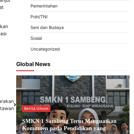
anjut
Pemerintahan
at
Polri/TNI
ukan
Seni dan Budaya
asi
Sosial
Uncategorized
Global News
arakan
rtawan
Berita Umum
SMKN 1 Sambeng Terus Menguatkan
Komitmen pada Pendidikan yang