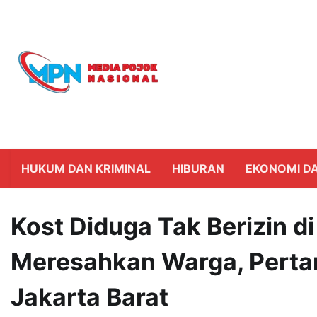
Skip
to
content
HUKUM DAN KRIMINAL
HIBURAN
EKONOMI DA
Kost Diduga Tak Berizin d
Meresahkan Warga, Pertan
Jakarta Barat