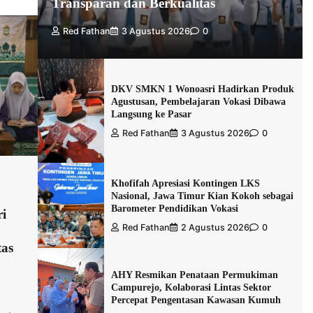
Transparan dan Berkualitas
Red Fathan
3 Agustus 2026
0
DKV SMKN 1 Wonoasri Hadirkan Produk
Agustusan, Pembelajaran Vokasi Dibawa
Langsung ke Pasar
Red Fathan
3 Agustus 2026
0
Khofifah Apresiasi Kontingen LKS
Nasional, Jawa Timur Kian Kokoh sebagai
Barometer Pendidikan Vokasi
i
Red Fathan
2 Agustus 2026
0
tas
AHY Resmikan Penataan Permukiman
Campurejo, Kolaborasi Lintas Sektor
Percepat Pengentasan Kawasan Kumuh