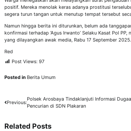
Warga menegaskan akan melayangkan surat pengaduan res
positif. Mereka menolak keras adanya prostitusi tersel
segera turun tangan untuk menutup tempat tersebut sec
Namun hingga berita ini diturunkan, belum ada tanggapan
konfirmasi terhadap ‘Agus Irwanto’ Selaku Kasat Pol PP,
yang dilayangkan awak media, Rabu 17 September 2025
Red
Post Views:
97
Posted in
Berita Umum
Navigasi
Polsek Arosbaya Tindaklanjuti Informasi Duga
Previous:
Pencurian di SDN Plakaran
pos
Related Posts