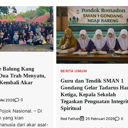
 Balung Kang
BERITA UMUM
 Dua Trah Menyatu,
Guru dan Tendik SMAN 1
Kembali Akar
Gondang Gelar Tadarus Har
Ketiga, Kepala Sekolah
0
Mei 2026
Tegaskan Penguatan Integri
Spiritual
Pojok Nasional. – Di
 yang kian
Red Fathan
0
25 Februari 2026
anusia dari akar asal-