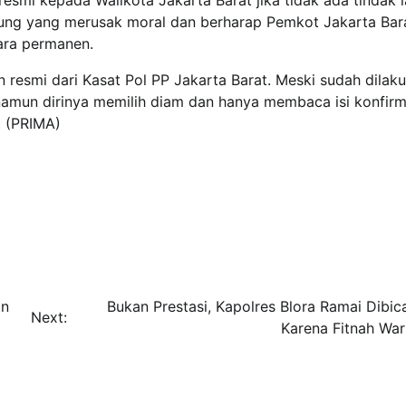
mi kepada Walikota Jakarta Barat jika tidak ada tindak l
ubung yang merusak moral dan berharap Pemkot Jakarta Bar
ara permanen.
 resmi dari Kasat Pol PP Jakarta Barat. Meski sudah dilak
 namun dirinya memilih diam dan hanya membaca isi konfirm
. (PRIMA)
an
Bukan Prestasi, Kapolres Blora Ramai Dibic
Next:
Karena Fitnah Wa