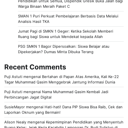
Pendidikan untuk Semua, Dispendik Gresik Buka Jalan bagi
Warga Binaan Meraih Paket C
SMAN 1 Puri Perkuat Pembelajaran Berbasis Data Melalui
Analisis Hasil TKA
Jumat Pagi di SMKN 1 Geger: Ketika Sekolah Memberi
Ruang bagi Siswa untuk Mendekat kepada Allah
PSG SMKN 1 Bagor Dipersoalkan: Siswa Belajar atau
Dipekerjakan? Dumas Minta Dibuka Terang
Recent Comments
Puji Astuti
mengenai
Bertahan di Papan Atas Amerika, Kali Ke-22
Tagar Muhammad Qasim Menggebrak Jantung Informasi Dunia
Puji Astuti
mengenai
Nama Muhammad Qasim Kembali Jadi
Perbincangan Jagat Digital
SusieMayor
mengenai
Hati-hati! Dana PIP Siswa Bisa Raib, Cek dan
Laporkan Oknum yang Bermain!
Alison Nealy
mengenai
Kepemimpinan Pendidikan yang Menyentuh
Ruang Kelas: Jejak Kerja Kacabdin Lamongan Dr. Budi Sulistyo di