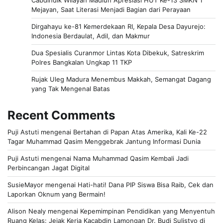
Mejayan, Saat Literasi Menjadi Bagian dari Perayaan
Dirgahayu ke-81 Kemerdekaan RI, Kepala Desa Dayurejo:
Indonesia Berdaulat, Adil, dan Makmur
Dua Spesialis Curanmor Lintas Kota Dibekuk, Satreskrim
Polres Bangkalan Ungkap 11 TKP
Rujak Uleg Madura Menembus Makkah, Semangat Dagang
yang Tak Mengenal Batas
Recent Comments
Puji Astuti
mengenai
Bertahan di Papan Atas Amerika, Kali Ke-22
Tagar Muhammad Qasim Menggebrak Jantung Informasi Dunia
Puji Astuti
mengenai
Nama Muhammad Qasim Kembali Jadi
Perbincangan Jagat Digital
SusieMayor
mengenai
Hati-hati! Dana PIP Siswa Bisa Raib, Cek dan
Laporkan Oknum yang Bermain!
Alison Nealy
mengenai
Kepemimpinan Pendidikan yang Menyentuh
Ruang Kelas: Jejak Kerja Kacabdin Lamongan Dr. Budi Sulistyo di