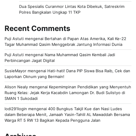
Dua Spesialis Curanmor Lintas Kota Dibekuk, Satreskrim
Polres Bangkalan Ungkap 11 TKP
Recent Comments
Puji Astuti
mengenai
Bertahan di Papan Atas Amerika, Kali Ke-22
Tagar Muhammad Qasim Menggebrak Jantung Informasi Dunia
Puji Astuti
mengenai
Nama Muhammad Qasim Kembali Jadi
Perbincangan Jagat Digital
SusieMayor
mengenai
Hati-hati! Dana PIP Siswa Bisa Raib, Cek dan
Laporkan Oknum yang Bermain!
Alison Nealy
mengenai
Kepemimpinan Pendidikan yang Menyentuh
Ruang Kelas: Jejak Kerja Kacabdin Lamongan Dr. Budi Sulistyo di
SMAN 1 Sukodadi
lodi291login
mengenai
400 Bungkus Takjil Kue dan Nasi Ludes
dalam Beberapa Menit, Jamaah Yasin-Tahlil AL Mawaddah Bersama
Warga RT 5 RW 13 Bagikan Kepada Pengguna Jalan