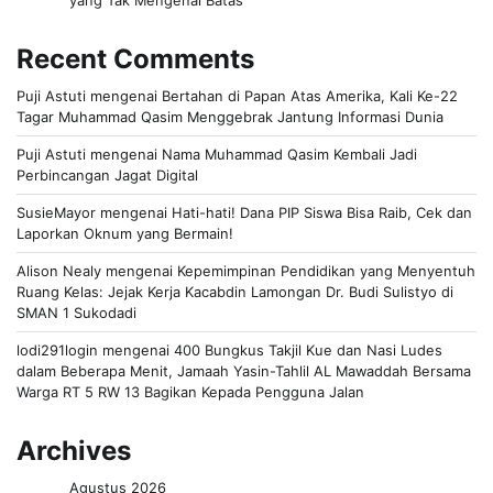
yang Tak Mengenal Batas
Recent Comments
Puji Astuti
mengenai
Bertahan di Papan Atas Amerika, Kali Ke-22
Tagar Muhammad Qasim Menggebrak Jantung Informasi Dunia
Puji Astuti
mengenai
Nama Muhammad Qasim Kembali Jadi
Perbincangan Jagat Digital
SusieMayor
mengenai
Hati-hati! Dana PIP Siswa Bisa Raib, Cek dan
Laporkan Oknum yang Bermain!
Alison Nealy
mengenai
Kepemimpinan Pendidikan yang Menyentuh
Ruang Kelas: Jejak Kerja Kacabdin Lamongan Dr. Budi Sulistyo di
SMAN 1 Sukodadi
lodi291login
mengenai
400 Bungkus Takjil Kue dan Nasi Ludes
dalam Beberapa Menit, Jamaah Yasin-Tahlil AL Mawaddah Bersama
Warga RT 5 RW 13 Bagikan Kepada Pengguna Jalan
Archives
Agustus 2026