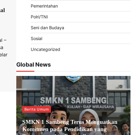
Pemerintahan
al
Polri/TNI
Seni dan Budaya
Sosial
l –
sa
Uncategorized
lar
Global News
Berita Umum
SMKN 1 Sambeng Terus Menguatkan
Komitmen pada Pendidikan yang