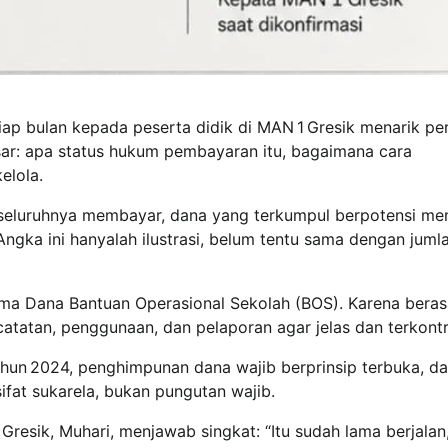
p bulan kepada peserta didik di MAN 1 Gresik menarik per
ar: apa status hukum pembayaran itu, bagaimana cara
elola.
ka seluruhnya membayar, dana yang terkumpul berpotensi me
. Angka ini hanyalah ilustrasi, belum tentu sama dengan juml
ma Dana Bantuan Operasional Sekolah (BOS). Karena berasa
tatan, penggunaan, dan pelaporan agar jelas dan terkontr
hun 2024, penghimpunan dana wajib berprinsip terbuka, d
fat sukarela, bukan pungutan wajib.
Gresik, Muhari, menjawab singkat: “Itu sudah lama berjalan