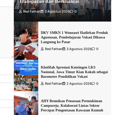
Transparan dan Berkualitas
Red Fathan
3 Agustus 2026
0
DKV SMKN 1 Wonoasri Hadirkan Produk
Agustusan, Pembelajaran Vokasi Dibawa
Langsung ke Pasar
Red Fathan
3 Agustus 2026
0
Khofifah Apresiasi Kontingen LKS
Nasional, Jawa Timur Kian Kokoh sebagai
Barometer Pendidikan Vokasi
Red Fathan
2 Agustus 2026
0
AHY Resmikan Penataan Permukiman
Campurejo, Kolaborasi Lintas Sektor
Percepat Pengentasan Kawasan Kumuh