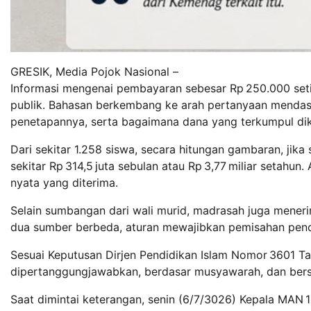
GRESIK, Media Pojok Nasional –
Informasi mengenai pembayaran sebesar Rp 250.000 setia
publik. Bahasan berkembang ke arah pertanyaan mendas
penetapannya, serta bagaimana dana yang terkumpul dik
Dari sekitar 1.258 siswa, secara hitungan gambaran, ji
sekitar Rp 314,5 juta sebulan atau Rp 3,77 miliar setahun
nyata yang diterima.
Selain sumbangan dari wali murid, madrasah juga meneri
dua sumber berbeda, aturan mewajibkan pemisahan penca
Sesuai Keputusan Dirjen Pendidikan Islam Nomor 3601 Ta
dipertanggungjawabkan, berdasar musyawarah, dan bersi
Saat dimintai keterangan, senin (6/7/3026) Kepala MAN 1 