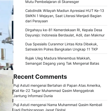
Mutu Pembelajaran di Skanesger
Cabdindik Wilayah Madiun Apresiasi HUT Ke-13
SMKN 1 Mejayan, Saat Literasi Menjadi Bagian
dari Perayaan
Dirgahayu ke-81 Kemerdekaan RI, Kepala Desa
Dayurejo: Indonesia Berdaulat, Adil, dan Makmur
Dua Spesialis Curanmor Lintas Kota Dibekuk,
Satreskrim Polres Bangkalan Ungkap 11 TKP
Rujak Uleg Madura Menembus Makkah,
Semangat Dagang yang Tak Mengenal Batas
Recent Comments
Puji Astuti
mengenai
Bertahan di Papan Atas Amerika,
Kali Ke-22 Tagar Muhammad Qasim Menggebrak
Jantung Informasi Dunia
Puji Astuti
mengenai
Nama Muhammad Qasim Kembali
Jadi Perbincangan Jagat Digital