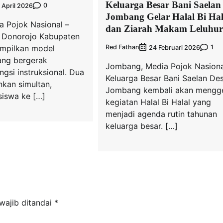
Keluarga Besar Bani Saelan
0
 April 2026
Jombang Gelar Halal Bi Hal
a Pojok Nasional –
dan Ziarah Makam Leluhur
 Donorojo Kabupaten
mpilkan model
Red Fathan
1
24 Februari 2026
ang bergerak
Jombang, Media Pojok Nasiona
gsi instruksional. Dua
Keluarga Besar Bani Saelan De
lankan simultan,
Jombang kembali akan mengge
iswa ke […]
kegiatan Halal Bi Halal yang
menjadi agenda rutin tahunan
keluarga besar. […]
wajib ditandai
*