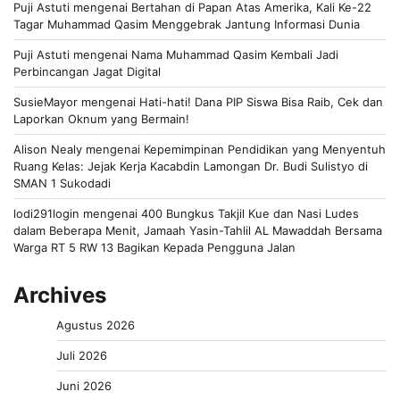
Puji Astuti
mengenai
Bertahan di Papan Atas Amerika, Kali Ke-22
Tagar Muhammad Qasim Menggebrak Jantung Informasi Dunia
Puji Astuti
mengenai
Nama Muhammad Qasim Kembali Jadi
Perbincangan Jagat Digital
SusieMayor
mengenai
Hati-hati! Dana PIP Siswa Bisa Raib, Cek dan
Laporkan Oknum yang Bermain!
Alison Nealy
mengenai
Kepemimpinan Pendidikan yang Menyentuh
Ruang Kelas: Jejak Kerja Kacabdin Lamongan Dr. Budi Sulistyo di
SMAN 1 Sukodadi
lodi291login
mengenai
400 Bungkus Takjil Kue dan Nasi Ludes
dalam Beberapa Menit, Jamaah Yasin-Tahlil AL Mawaddah Bersama
Warga RT 5 RW 13 Bagikan Kepada Pengguna Jalan
Archives
Agustus 2026
Juli 2026
Juni 2026