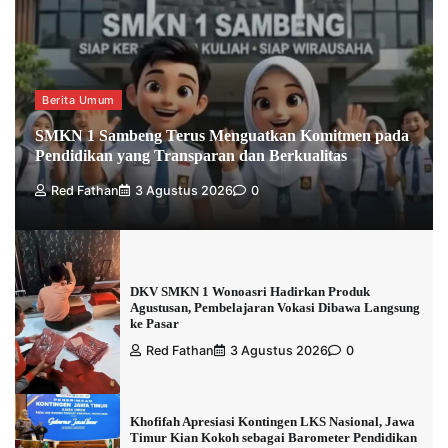
Berita Umum
SMKN 1 Sambeng Terus Menguatkan Komitmen pada
Pendidikan yang Transparan dan Berkualitas
Red Fathan
3 Agustus 2026
0
DKV SMKN 1 Wonoasri Hadirkan Produk
Agustusan, Pembelajaran Vokasi Dibawa Langsung
ke Pasar
Red Fathan
3 Agustus 2026
0
Khofifah Apresiasi Kontingen LKS Nasional, Jawa
Timur Kian Kokoh sebagai Barometer Pendidikan