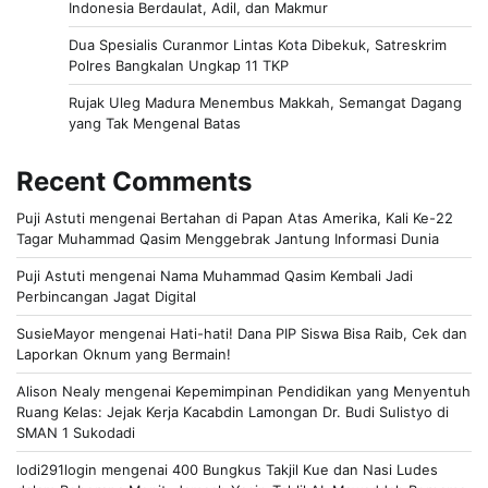
Indonesia Berdaulat, Adil, dan Makmur
Dua Spesialis Curanmor Lintas Kota Dibekuk, Satreskrim
Polres Bangkalan Ungkap 11 TKP
Rujak Uleg Madura Menembus Makkah, Semangat Dagang
yang Tak Mengenal Batas
Recent Comments
Puji Astuti
mengenai
Bertahan di Papan Atas Amerika, Kali Ke-22
Tagar Muhammad Qasim Menggebrak Jantung Informasi Dunia
Puji Astuti
mengenai
Nama Muhammad Qasim Kembali Jadi
Perbincangan Jagat Digital
SusieMayor
mengenai
Hati-hati! Dana PIP Siswa Bisa Raib, Cek dan
Laporkan Oknum yang Bermain!
Alison Nealy
mengenai
Kepemimpinan Pendidikan yang Menyentuh
Ruang Kelas: Jejak Kerja Kacabdin Lamongan Dr. Budi Sulistyo di
SMAN 1 Sukodadi
lodi291login
mengenai
400 Bungkus Takjil Kue dan Nasi Ludes