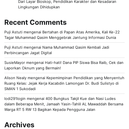
Dari Layar Bioskop, Pendidikan Karakter dan Kesadaran
Lingkungan Dihidupkan
Recent Comments
Puji Astuti
mengenai
Bertahan di Papan Atas Amerika, Kali Ke-22
Tagar Muhammad Qasim Menggebrak Jantung Informasi Dunia
Puji Astuti
mengenai
Nama Muhammad Qasim Kembali Jadi
Perbincangan Jagat Digital
SusieMayor
mengenai
Hati-hati! Dana PIP Siswa Bisa Raib, Cek dan
Laporkan Oknum yang Bermain!
Alison Nealy
mengenai
Kepemimpinan Pendidikan yang Menyentuh
Ruang Kelas: Jejak Kerja Kacabdin Lamongan Dr. Budi Sulistyo di
SMAN 1 Sukodadi
lodi291login
mengenai
400 Bungkus Takjil Kue dan Nasi Ludes
dalam Beberapa Menit, Jamaah Yasin-Tahlil AL Mawaddah Bersama
Warga RT 5 RW 13 Bagikan Kepada Pengguna Jalan
Archives