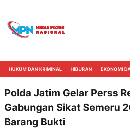
Skip
to
content
HUKUM DAN KRIMINAL
HIBURAN
EKONOMI DA
Polda Jatim Gelar Perss R
Gabungan Sikat Semeru 
Barang Bukti