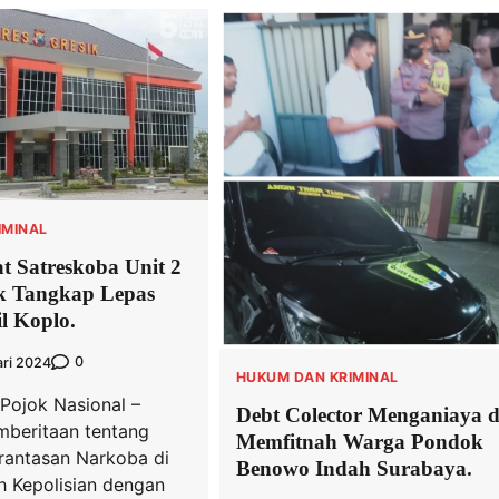
IMINAL
 Satreskoba Unit 2
ik Tangkap Lepas
l Koplo.
0
ari 2024
HUKUM DAN KRIMINAL
Pojok Nasional –
Debt Colector Menganiaya 
beritaan tentang
Memfitnah Warga Pondok
antasan Narkoba di
Benowo Indah Surabaya.
h Kepolisian dengan