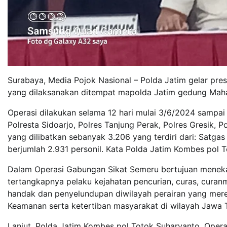
Surabaya, Media Pojok Nasional – Polda Jatim gelar pre
yang dilaksanakan ditempat mapolda Jatim gedung Mah
Operasi dilakukan selama 12 hari mulai 3/6/2024 sampa
Polresta Sidoarjo, Polres Tanjung Perak, Polres Gresik,
yang dilibatkan sebanyak 3.206 yang terdiri dari: Satgas
berjumlah 2.931 personil. Kata Polda Jatim Kombes pol 
Dalam Operasi Gabungan Sikat Semeru bertujuan menekan
tertangkapnya pelaku kejahatan pencurian, curas, curanm
handak dan penyelundupan diwilayah perairan yang mer
Keamanan serta ketertiban masyarakat di wilayah Jawa 
Lanjut, Polda Jatim Kombes pol Totok Suharyanto, Oper