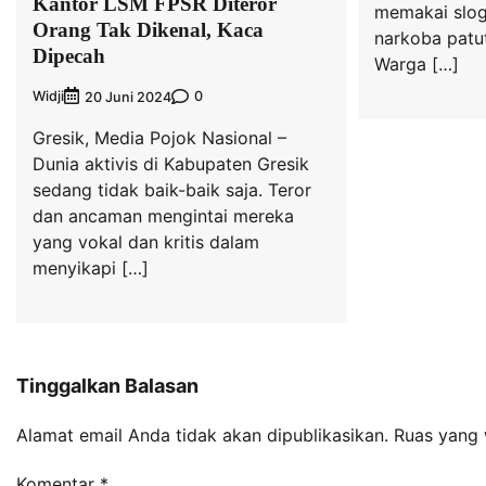
Kantor LSM FPSR Diteror
memakai slog
Orang Tak Dikenal, Kaca
narkoba patut
Dipecah
Warga […]
Widji
0
20 Juni 2024
Gresik, Media Pojok Nasional –
Dunia aktivis di Kabupaten Gresik
sedang tidak baik-baik saja. Teror
dan ancaman mengintai mereka
yang vokal dan kritis dalam
menyikapi […]
Tinggalkan Balasan
Alamat email Anda tidak akan dipublikasikan.
Ruas yang 
Komentar
*