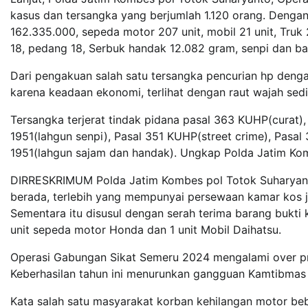
kasus dan tersangka yang berjumlah 1.120 orang. Dengan 
162.335.000, sepeda motor 207 unit, mobil 21 unit, Truk 2
18, pedang 18, Serbuk handak 12.082 gram, senpi dan bar
Dari pengakuan salah satu tersangka pencurian hp deng
karena keadaan ekonomi, terlihat dengan raut wajah sedi
Tersangka terjerat tindak pidana pasal 363 KUHP(curat),
1951(lahgun senpi), Pasal 351 KUHP(street crime), Pasa
1951(lahgun sajam dan handak). Ungkap Polda Jatim Ko
DIRRESKRIMUM Polda Jatim Kombes pol Totok Suharyanto 
berada, terlebih yang mempunyai persewaan kamar kos j
Sementara itu disusul dengan serah terima barang bukti
unit sepeda motor Honda dan 1 unit Mobil Daihatsu.
Operasi Gabungan Sikat Semeru 2024 mengalami over pr
Keberhasilan tahun ini menurunkan gangguan Kamtibmas
Kata salah satu masyarakat korban kehilangan motor beb