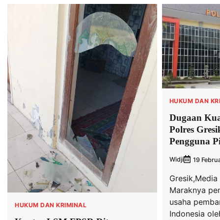
HUKUM DAN KR
Dugaan Kuat
Polres Gres
Pengguna Pi
Widji
19 Febru
Gresik,Media 
Maraknya pem
usaha pembar
HUKUM DAN KRIMINAL
Indonesia ole