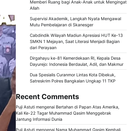
Memberi Ruang bagi Anak-Anak untuk Mengingat
Allah
Supervisi Akademik, Langkah Nyata Mengawal
Mutu Pembelajaran di Skanesger
Cabdindik Wilayah Madiun Apresiasi HUT Ke-13
SMKN 1 Mejayan, Saat Literasi Menjadi Bagian
dari Perayaan
Dirgahayu ke-81 Kemerdekaan RI, Kepala Desa
Dayurejo: Indonesia Berdaulat, Adil, dan Makmur
Dua Spesialis Curanmor Lintas Kota Dibekuk,
Satreskrim Polres Bangkalan Ungkap 11 TKP
Recent Comments
Puji Astuti
mengenai
Bertahan di Papan Atas Amerika,
Kali Ke-22 Tagar Muhammad Qasim Menggebrak
Jantung Informasi Dunia
Puji Astuti
mengenai
Nama Muhammad Qasim Kembali