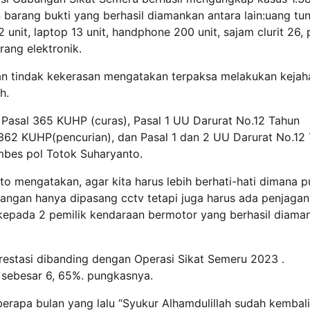
barang bukti yang berhasil diamankan antara lain:uang tun
 unit, laptop 13 unit, handphone 200 unit, sajam clurit 26,
ang elektronik.
an tindak kekerasan mengatakan terpaksa melakukan kejah
h.
 Pasal 365 KUHP (curas), Pasal 1 UU Darurat No.12 Tahun
l 362 KUHP(pencurian), dan Pasal 1 dan 2 UU Darurat No.12
mbes pol Totok Suharyanto.
mengatakan, agar kita harus lebih berhati-hati dimana pu
angan hanya dipasang cctv tetapi juga harus ada penjagan
 kepada 2 pemilik kendaraan bermotor yang berhasil diama
estasi dibanding dengan Operasi Sikat Semeru 2023 .
 sebesar 6, 65%. pungkasnya.
erapa bulan yang lalu “Syukur Alhamdulillah sudah kembali