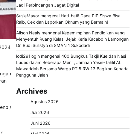
Jadi Perbincangan Jagat Digital
SusieMayor
mengenai
Hati-hati! Dana PIP Siswa Bisa
Raib, Cek dan Laporkan Oknum yang Bermain!
Alison Nealy
mengenai
Kepemimpinan Pendidikan yang
Menyentuh Ruang Kelas: Jejak Kerja Kacabdin Lamongan
Dr. Budi Sulistyo di SMAN 1 Sukodadi
 2024
lodi291login
mengenai
400 Bungkus Takjil Kue dan Nasi
Ludes dalam Beberapa Menit, Jamaah Yasin-Tahlil AL
Mawaddah Bersama Warga RT 5 RW 13 Bagikan Kepada
ungan
Pengguna Jalan
ran
Archives
Agustus 2026
enpi/
Juli 2026
Juni 2026
80
Mei 2026