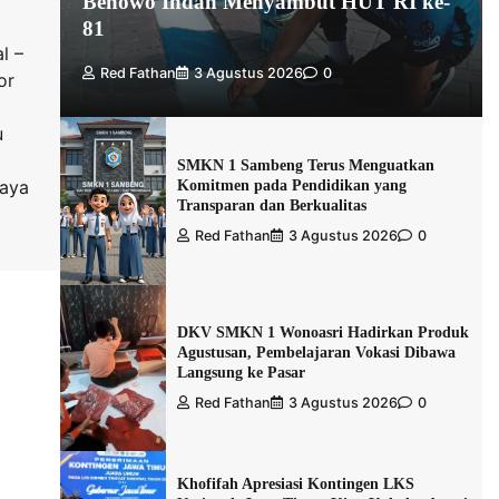
Benowo Indah Menyambut HUT RI ke-
81
l –
Red Fathan
3 Agustus 2026
0
or
u
SMKN 1 Sambeng Terus Menguatkan
aya
Komitmen pada Pendidikan yang
Transparan dan Berkualitas
Red Fathan
3 Agustus 2026
0
DKV SMKN 1 Wonoasri Hadirkan Produk
Agustusan, Pembelajaran Vokasi Dibawa
Langsung ke Pasar
Red Fathan
3 Agustus 2026
0
Khofifah Apresiasi Kontingen LKS