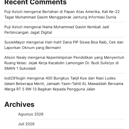
Recent Comments
Puji Astuti
mengenai
Bertahan di Papan Atas Amerika, Kali Ke-22
Tagar Muhammad Qasim Menggebrak Jantung Informasi Dunia
Puji Astuti
mengenai
Nama Muhammad Qasim Kembali Jadi
Perbincangan Jagat Digital
SusieMayor
mengenai
Hati-hati! Dana PIP Siswa Bisa Raib, Cek dan
Laporkan Oknum yang Bermain!
Alison Nealy
mengenai
Kepemimpinan Pendidikan yang Menyentuh
Ruang Kelas: Jejak Kerja Kacabdin Lamongan Dr. Budi Sulistyo di
SMAN 1 Sukodadi
lodi291login
mengenai
400 Bungkus Takjil Kue dan Nasi Ludes
dalam Beberapa Menit, Jamaah Yasin-Tahlil AL Mawaddah Bersama
Warga RT 5 RW 13 Bagikan Kepada Pengguna Jalan
Archives
Agustus 2026
Juli 2026