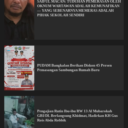
SAIFUL MACAN: TUDUHAN PEMERASAN OLEH
OKNUM WARTAWAN ADALAH KEMUNAFIKAN
— YANG SEBENARNYA MEMERAS ADALAH
PIHAK SEKOLAH SENDIRI
PUDAM Bangkalan Berikan Diskon 45 Persen
Pemasangan Sambungan Rumah Baru
Pengajian Rutin Ibu-ibu RW 13 Al Mubarokah
GBI/DL Berlangsung Khidmat, Hadirkan KH Gus
Rois Abda Robbik