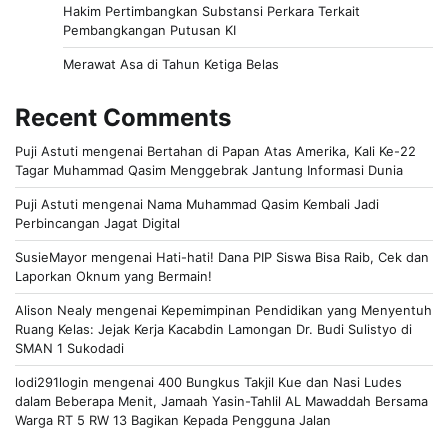
Hakim Pertimbangkan Substansi Perkara Terkait
Pembangkangan Putusan KI
Merawat Asa di Tahun Ketiga Belas
Recent Comments
Puji Astuti
mengenai
Bertahan di Papan Atas Amerika, Kali Ke-22
Tagar Muhammad Qasim Menggebrak Jantung Informasi Dunia
Puji Astuti
mengenai
Nama Muhammad Qasim Kembali Jadi
Perbincangan Jagat Digital
SusieMayor
mengenai
Hati-hati! Dana PIP Siswa Bisa Raib, Cek dan
Laporkan Oknum yang Bermain!
Alison Nealy
mengenai
Kepemimpinan Pendidikan yang Menyentuh
Ruang Kelas: Jejak Kerja Kacabdin Lamongan Dr. Budi Sulistyo di
SMAN 1 Sukodadi
lodi291login
mengenai
400 Bungkus Takjil Kue dan Nasi Ludes
dalam Beberapa Menit, Jamaah Yasin-Tahlil AL Mawaddah Bersama
Warga RT 5 RW 13 Bagikan Kepada Pengguna Jalan