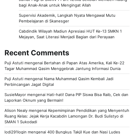
bagi Anak-Anak untuk Mengingat Allah
Supervisi Akademik, Langkah Nyata Mengawal Mutu
Pembelajaran di Skanesger
Cabdindik Wilayah Madiun Apresiasi HUT Ke-13 SMKN 1
Mejayan, Saat Literasi Menjadi Bagian dari Perayaan
Recent Comments
Puji Astuti
mengenai
Bertahan di Papan Atas Amerika, Kali Ke-22
Tagar Muhammad Qasim Menggebrak Jantung Informasi Dunia
Puji Astuti
mengenai
Nama Muhammad Qasim Kembali Jadi
Perbincangan Jagat Digital
SusieMayor
mengenai
Hati-hati! Dana PIP Siswa Bisa Raib, Cek dan
Laporkan Oknum yang Bermain!
Alison Nealy
mengenai
Kepemimpinan Pendidikan yang Menyentuh
Ruang Kelas: Jejak Kerja Kacabdin Lamongan Dr. Budi Sulistyo di
SMAN 1 Sukodadi
lodi291login
mengenai
400 Bungkus Takjil Kue dan Nasi Ludes